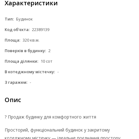
Характеристики
Тип:
Будинок
Код об'єкта:
22389139
Площа:
320 кв.м.
Поверхів в будинку:
2
Площа ділянки:
10 сот
В котеджному містечку:
-
З гаражем:
-
Опис
? Продаж будинку для комфортного життя
Просторий, функціональний будинок у закритому
котеджному містечку — ідеальне поєднання простору,