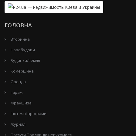
ГОЛОВНА
Вторинна
Новобудови
Будинки/земля
Комерційна
Оренда
Гаражі
Франшиза
Іпотечні програми
Журнал
Послуги Продавцю нерухомості