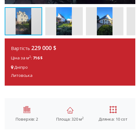
229 000 $
Вартість
2
Ціна за м
:
716 $
Дніпро
Литовська
2
Поверхів: 2
Площа: 320 м
Ділянка: 10 сот