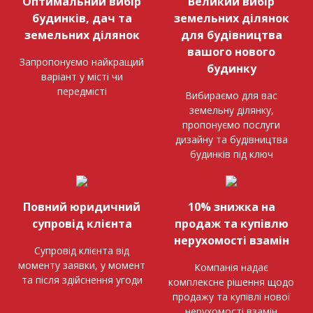
Оптимальний вибір
Великий вибір
будинків, дач та
земельних ділянок
земельних ділянок
для будівництва
вашого нового
Запропонуємо найкращий
будинку
варіант у місті чи
передмісті
Вибираємо для вас
земельну ділянку,
пропонуємо послуги
дизайну та будівництва
будинків під ключ
Повний юридичний
10% знижка на
супровід клієнта
продаж та купівлю
нерухомості взамін
Супровід клієнта від
моменту заявки, у момент
Компанія надає
та після здійснення угоди
комплексне рішення щодо
продажу та купівлі нової
нерухомості взамін