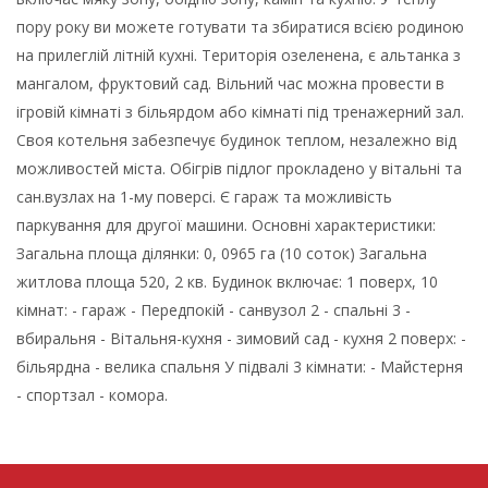
пору року ви можете готувати та збиратися всією родиною
на прилеглій літній кухні. Територія озеленена, є альтанка з
мангалом, фруктовий сад. Вільний час можна провести в
ігровій кімнаті з більярдом або кімнаті під тренажерний зал.
Своя котельня забезпечує будинок теплом, незалежно від
можливостей міста. Обігрів підлог прокладено у вітальні та
сан.вузлах на 1-му поверсі. Є гараж та можливість
паркування для другої машини. Основні характеристики:
Загальна площа ділянки: 0, 0965 га (10 соток) Загальна
житлова площа 520, 2 кв. Будинок включає: 1 поверх, 10
кімнат: - гараж - Передпокій - санвузол 2 - спальні 3 -
вбиральня - Вітальня-кухня - зимовий сад - кухня 2 поверх: -
більярдна - велика спальня У підвалі 3 кімнати: - Майстерня
- спортзал - комора.