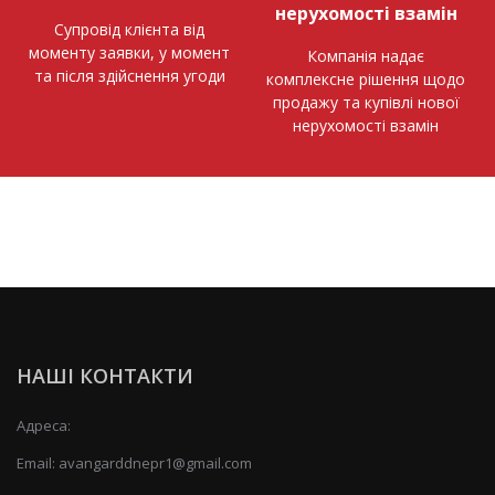
нерухомості взамін
Супровід клієнта від
моменту заявки, у момент
Компанія надає
та після здійснення угоди
комплексне рішення щодо
продажу та купівлі нової
нерухомості взамін
НАШІ КОНТАКТИ
Адреса:
Email:
avangarddnepr1@gmail.com