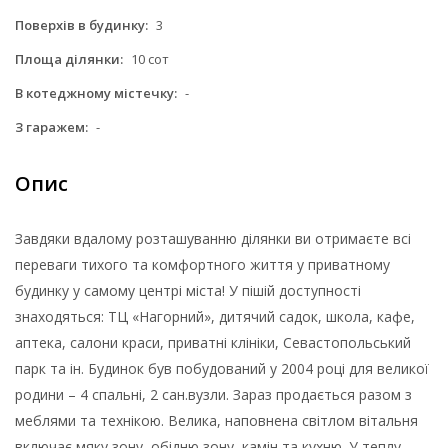
Поверхів в будинку:
3
Площа ділянки:
10 сот
В котеджному містечку:
-
З гаражем:
-
Опис
Завдяки вдалому розташуванню ділянки ви отримаєте всі
переваги тихого та комфортного життя у приватному
будинку у самому центрі міста! У пішій доступності
знаходяться: ТЦ «Нагорний», дитячий садок, школа, кафе,
аптека, салони краси, приватні клініки, Севастопольський
парк та ін. Будинок був побудований у 2004 році для великої
родини – 4 спальні, 2 сан.вузли. Зараз продається разом з
меблями та технікою. Велика, наповнена світлом вітальня
включає мяку зону, обідню зону, камін та кухню. У теплу