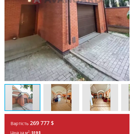
269 777 $
Вартість
2
Ціна за м
:
519 $