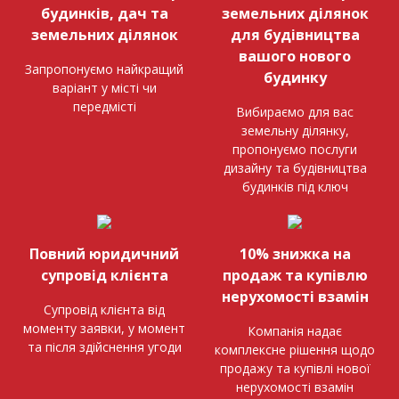
будинків, дач та
земельних ділянок
земельних ділянок
для будівництва
вашого нового
Запропонуємо найкращий
будинку
варіант у місті чи
передмісті
Вибираємо для вас
земельну ділянку,
пропонуємо послуги
дизайну та будівництва
будинків під ключ
Повний юридичний
10% знижка на
супровід клієнта
продаж та купівлю
нерухомості взамін
Супровід клієнта від
моменту заявки, у момент
Компанія надає
та після здійснення угоди
комплексне рішення щодо
продажу та купівлі нової
нерухомості взамін