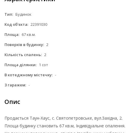
Тип:
Будинок
Код об'єкта:
22391030
Площа:
67 кв.м.
Поверхів в будинку:
2
Кількість спалень:
2
Площа ділянки:
1 сот
В котеджному містечку:
-
З гаражем:
-
Опис
Продається Таун-Хаус, с. Святопетровське, вул.Західна, 2.
Площа будинку становить 67 кв.м, Індивідуальне опалення.