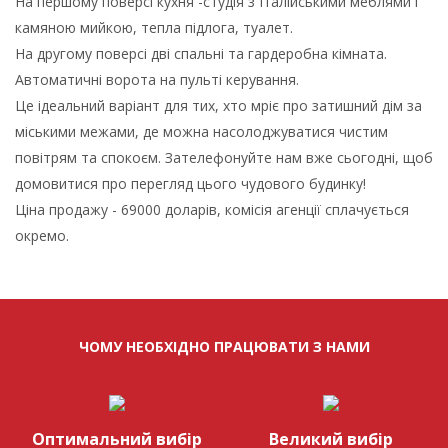
На першому поверсі кухня -студія з Італійськими меблями і
камяною мийкою, тепла підлога, туалет.
На другому поверсі дві спальні та гардеробна кімната.
Автоматичні ворота на пульті керування.
Це ідеальний варіант для тих, хто мріє про затишний дім за
міськими межами, де можна насолоджуватися чистим
повітрям та спокоєм. Зателефонуйте нам вже сьогодні, щоб
домовитися про перегляд цього чудового будинку!
Ціна продажу - 69000 доларів, комісія агенції сплачується
окремо.
ЧОМУ НЕОБХІДНО ПРАЦЮВАТИ З НАМИ
Оптимальний вибір
Великий вибір