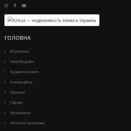
ГОЛОВНА
Вторинна
Новобудови
Будинки/земля
Комерційна
Оренда
Гаражі
Франшиза
Іпотечні програми