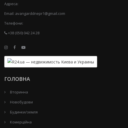
Адреса:
Email:
avangarddnepr1@gmail.com
Телефони:
+38 (050) 042 24 28
ГОЛОВНА
Вторинна
Новобудови
Будинки/земля
Комерційна