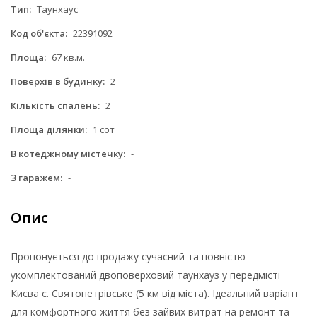
Тип:
Таунхаус
Код об'єкта:
22391092
Площа:
67 кв.м.
Поверхів в будинку:
2
Кількість спалень:
2
Площа ділянки:
1 сот
В котеджному містечку:
-
З гаражем:
-
Опис
Пропонується до продажу сучасний та повністю
укомплектований двоповерховий таунхауз у передмісті
Києва с. Святопетрівське (5 км від міста). Ідеальний варіант
для комфортного життя без зайвих витрат на ремонт та