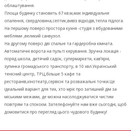
облаштування.
Площа будинку становить 67 кв.м,має індивідуальне
опалення, свердловина,септик,вивіз відходів,тепла підлога.
На першому поверсі простора кухня -студія з вбудованими
меблями ,великий санвузол.
На другому поверсі дві спальні та гардеробна кімната.
Автоматичні ворота на пульті керування. Зручна локація -
поряд школа, дитячий садок, супермаркети, кавʼярні,
зупинка громадського транспорту, в 10 хвл.Український
тенісний центр, ТРЦ,більше 5 кафе та
ресторанів,кінотеатр,сервісні та розважальні точки.Це
ідеальний варіант для тих, хто мріє про затишний дім за
міськими межами, де можна насолоджуватися чистим
повітрям та спокоєм. Зателефонуйте нам вже сьогодні, щоб
домовитися про перегляд цього чудового будинку!