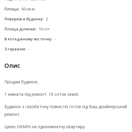
Площа:
60 кв.м.
Поверхів в будинку:
2
Площа ділянки:
10 сот
В котеджному містечку:
-
З гаражем:
-
Опис
Продам будинок.
1 кімната-під ремонт. 10 соток землі.
Будинок з газобетону повністю готов під Ваш дізайнерський
ремонт.
Цікво ОБМІН на однокімнатну квартиру.