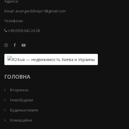
Адреса:
Email:
avangarddnepr1@gmail.com
Телефони:
+38 (050) 042 24 28
ГОЛОВНА
Вторинна
Новобудови
Будинки/земля
Комерційна