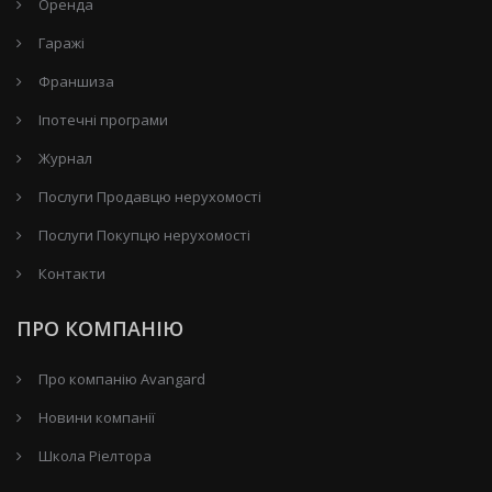
Оренда
Гаражі
Франшиза
Іпотечні програми
Журнал
Послуги Продавцю нерухомості
Послуги Покупцю нерухомості
Контакти
ПРО КОМПАНІЮ
Про компанію Avangard
Новини компанії
Школа Ріелтора