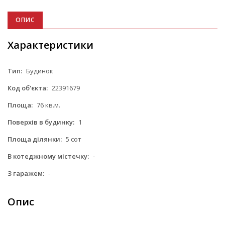
ОПИС
Характеристики
Тип:
Будинок
Код об'єкта:
22391679
Площа:
76 кв.м.
Поверхів в будинку:
1
Площа ділянки:
5 сот
В котеджному містечку:
-
З гаражем:
-
Опис