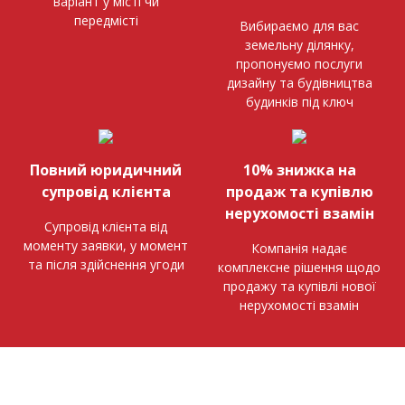
варіант у місті чи
передмісті
Вибираємо для вас
земельну ділянку,
пропонуємо послуги
дизайну та будівництва
будинків під ключ
Повний юридичний
10% знижка на
супровід клієнта
продаж та купівлю
нерухомості взамін
Супровід клієнта від
моменту заявки, у момент
Компанія надає
та після здійснення угоди
комплексне рішення щодо
продажу та купівлі нової
нерухомості взамін