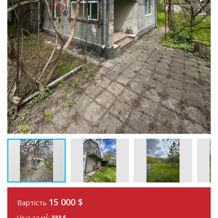
15 000 $
Вартість
2
Ціна за м
:
333 $