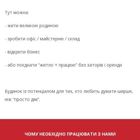
Тут можна:
- жити великою родиною
- зробити офіс / майстерню / склад
- відкрити бізнес
- або поєднати “житло + працюю” без заторів і оренди
Будинок із потенціалом для тих, хто любить думати ширше,
ніж “просто дім”.
ЧОМУ НЕОБХІДНО ПРАЦЮВАТИ З НАМИ