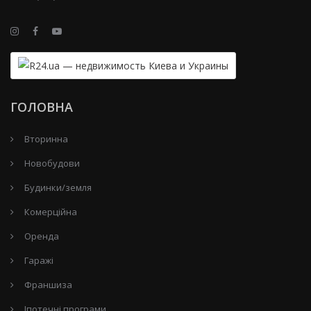
ГОЛОВНА
Вторинна
Новобудови
Будинки/земля
Комерційна
Оренда
Гаражі
Франшиза
Іпотечні програми