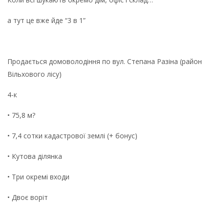
а тут це вже йде “3 в 1”
Продається домоволодіння по вул. Степана Разіна (район
Вільхового лісу)
4-к
• 75,8 м?
• 7,4 сотки кадастрової землі (+ бонус)
• Кутова ділянка
• Три окремі входи
• Двоє воріт