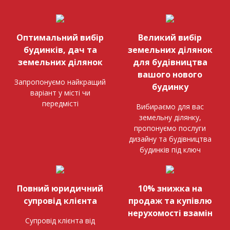
Оптимальний вибір
Великий вибір
будинків, дач та
земельних ділянок
земельних ділянок
для будівництва
вашого нового
Запропонуємо найкращий
будинку
варіант у місті чи
передмісті
Вибираємо для вас
земельну ділянку,
пропонуємо послуги
дизайну та будівництва
будинків під ключ
Повний юридичний
10% знижка на
супровід клієнта
продаж та купівлю
нерухомості взамін
Супровід клієнта від