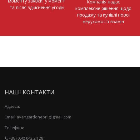
моменту заявки, у момент
Компанія надає
та після здійснення угоди
комплексне рішення щодо
продажу та купівлі нової
нерухомості взамін
НАШІ КОНТАКТИ
Адреса:
Email:
avangarddnepr1@gmail.com
Телефони:
+38 (050) 042 24 28