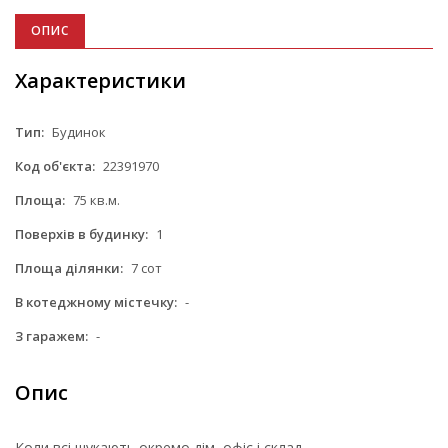
ОПИС
Характеристики
Тип:
Будинок
Код об'єкта:
22391970
Площа:
75 кв.м.
Поверхів в будинку:
1
Площа ділянки:
7 сот
В котеджному містечку:
-
З гаражем:
-
Опис
Коли всі шукають окремо дім, офіс і склад…