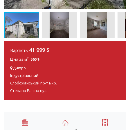
41 999 $
Вартість
2
Ціна за м
:
560 $
Дніпро
Індустріальний
Слобожанський пр-т мкр.
Степана Разіна вул.