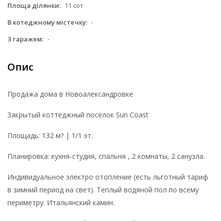
Площа ділянки:
11 сот
В котеджному містечку:
-
З гаражем:
-
Опис
Продажа дома в Новоалександровке
Закрытый коттеджный поселок Sun Coast
Площадь: 132 м? | 1/1 эт.
Планировка: кухня-студия, спальня , 2 комнаты, 2 санузла.
Индивидуальное электро отопление (есть льготный тариф
в зимний период на свет). Теплый водяной пол по всему
периметру. Итальянский камин.