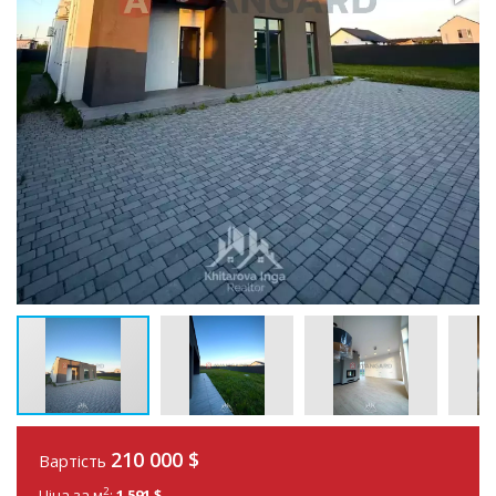
210 000 $
Вартість
2
Ціна за м
:
1 591 $