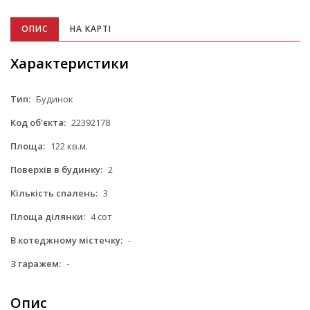
ОПИС
НА КАРТІ
Характеристики
Тип:
Будинок
Код об'єкта:
22392178
Площа:
122 кв.м.
Поверхів в будинку:
2
Кількість спалень:
3
Площа ділянки:
4 сот
В котеджному містечку:
-
З гаражем:
-
Опис