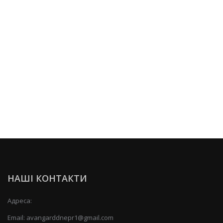
НАШІ КОНТАКТИ
Адреса:
Email:
avangarddnepr1@gmail.com