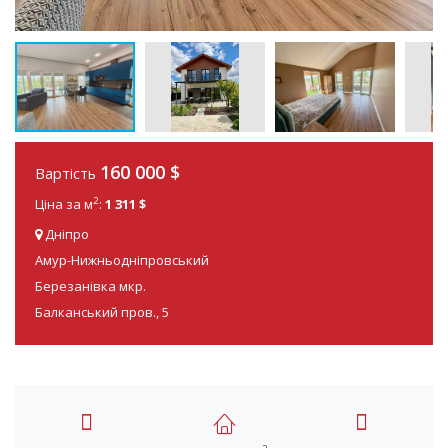
160 000 $
Вартість
2
Ціна за м
:
1 311 $
Дніпро
Амур-Нижньодніпровський
Березанівка мкр.
Балканський пров., 5