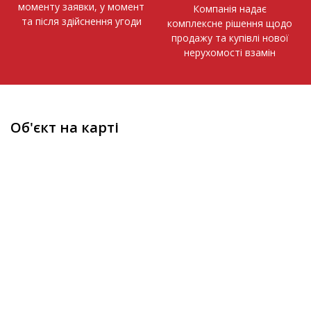
моменту заявки, у момент
Компанія надає
та після здійснення угоди
комплексне рішення щодо
продажу та купівлі нової
нерухомості взамін
Об'єкт на карті