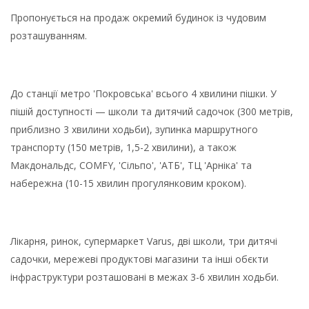
Пропонується на продаж окремий будинок із чудовим
розташуванням.
До станції метро 'Покровська' всього 4 хвилини пішки. У
пішій доступності — школи та дитячий садочок (300 метрів,
приблизно 3 хвилини ходьби), зупинка маршрутного
транспорту (150 метрів, 1,5-2 хвилини), а також
Макдональдс, COMFY, 'Сільпо', 'АТБ', ТЦ 'Арніка' та
набережна (10-15 хвилин прогулянковим кроком).
Лікарня, ринок, супермаркет Varus, дві школи, три дитячі
садочки, мережеві продуктові магазини та інші обєкти
інфраструктури розташовані в межах 3-6 хвилин ходьби.