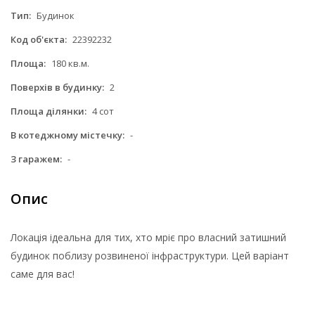
Тип:
Будинок
Код об'єкта:
22392232
Площа:
180 кв.м.
Поверхів в будинку:
2
Площа ділянки:
4 сот
В котеджному містечку:
-
З гаражем:
-
Опис
Локація ідеальна для тих, хто мріє про власний затишний
будинок поблизу розвиненої інфраструктури. Цей варіант
саме для вас!