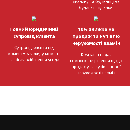
дизайну та будівництва
будинків під ключ
Повний юридичний
10% знижка на
супровід клієнта
продаж та купівлю
нерухомості взамін
Супровід клієнта від
моменту заявки, у момент
Компанія надає
та після здійснення угоди
комплексне рішення щодо
продажу та купівлі нової
нерухомості взамін