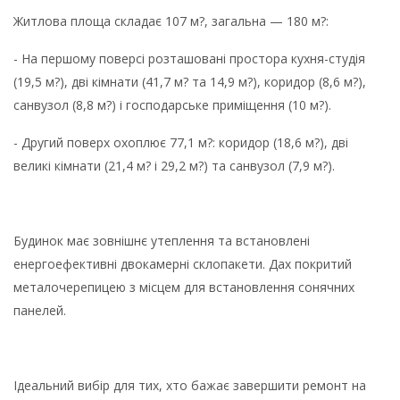
Житлова площа складає 107 м?, загальна — 180 м?:
- На першому поверсі розташовані простора кухня-студія
(19,5 м?), дві кімнати (41,7 м? та 14,9 м?), коридор (8,6 м?),
санвузол (8,8 м?) і господарське приміщення (10 м?).
- Другий поверх охоплює 77,1 м?: коридор (18,6 м?), дві
великі кімнати (21,4 м? і 29,2 м?) та санвузол (7,9 м?).
Будинок має зовнішнє утеплення та встановлені
енергоефективні двокамерні склопакети. Дах покритий
металочерепицею з місцем для встановлення сонячних
панелей.
Ідеальний вибір для тих, хто бажає завершити ремонт на