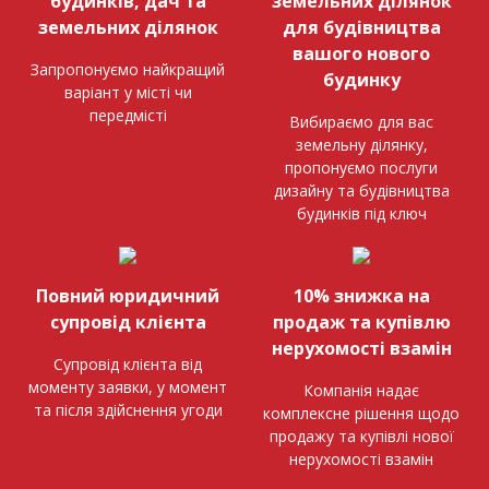
будинків, дач та
земельних ділянок
земельних ділянок
для будівництва
вашого нового
Запропонуємо найкращий
будинку
варіант у місті чи
передмісті
Вибираємо для вас
земельну ділянку,
пропонуємо послуги
дизайну та будівництва
будинків під ключ
Повний юридичний
10% знижка на
супровід клієнта
продаж та купівлю
нерухомості взамін
Супровід клієнта від
моменту заявки, у момент
Компанія надає
та після здійснення угоди
комплексне рішення щодо
продажу та купівлі нової
нерухомості взамін