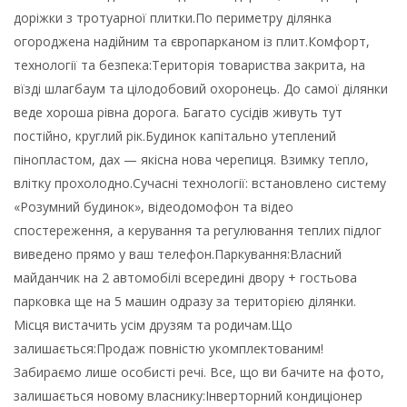
доріжки з тротуарної плитки.По периметру ділянка
огороджена надійним та європарканом із плит.Комфорт,
технології та безпека:Територія товариства закрита, на
вїзді шлагбаум та цілодобовий охоронець. До самої ділянки
веде хороша рівна дорога. Багато сусідів живуть тут
постійно, круглий рік.Будинок капітально утеплений
пінопластом, дах — якісна нова черепиця. Взимку тепло,
влітку прохолодно.Сучасні технології: встановлено систему
«Розумний будинок», відеодомофон та відео
спостереження, а керування та регулювання теплих підлог
виведено прямо у ваш телефон.Паркування:Власний
майданчик на 2 автомобілі всередині двору + гостьова
парковка ще на 5 машин одразу за територією ділянки.
Місця вистачить усім друзям та родичам.Що
залишається:Продаж повністю укомплектованим!
Забираємо лише особисті речі. Все, що ви бачите на фото,
залишається новому власнику:Інверторний кондиціонер