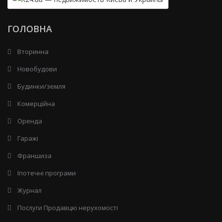
ГОЛОВНА
Вторинна
Новобудови
Будинки/земля
Комерційна
Оренда
Гаражі
Франшиза
Іпотечні програми
Журнал
Послуги Продавцю нерухомості