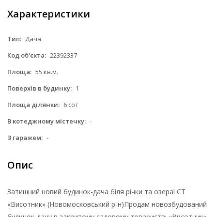
Характеристики
Тип:
Дача
Код об'єкта:
22392337
Площа:
55 кв.м.
Поверхів в будинку:
1
Площа ділянки:
6 сот
В котеджному містечку:
-
З гаражем:
-
Опис
Затишний новий будинок-дача біля річки та озера! СТ
«Висотник» (Новомосковський р-н)Продам новозбудований
будинок-дачу в закритому садовому товаристві «Висотник»