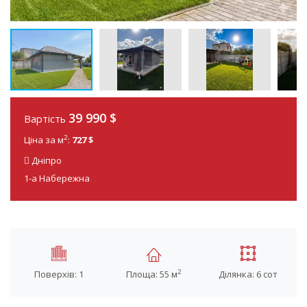
39 990 $
Вартість
2
Ціна за м
:
727 $
Дніпро
1-а Набережна
2
Поверхів: 1
Площа: 55 м
Ділянка: 6 сот