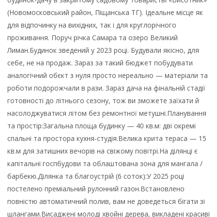
(Новомосковський район, Піщанська ТГ). Ідеальне місце як
для відпочинку на вихідних, так і для круглорічного
проживання. Поруч річка Самара та озеро Великий
Лиман.Будинок зведений у 2023 році. Будували якісно, для
себе, не на продаж. Зараз за такий бюджет побудувати
аналогічний обєкт з нуля просто нереально — матеріали та
роботи подорожчали в рази. Зараз дача на фінальній стадії
готовності до літнього сезону, тож ви зможете заїхати й
насолоджуватися літом без ремонтної метушні.Планування
та простір:Загальна площа будинку — 40 кв.м: дві окремі
спальні та простора кухня-студія.Велика крита тераса — 15
кв.м для затишних вечорів на свіжому повітрі.На ділянці є
капітальні госпбудови та облаштована зона для мангала /
барбекю.Ділянка та благоустрій (6 соток):У 2025 році
постелено преміальний рулонний газон.Встановлено
повністю автоматичний полив, вам не доведеться бігати зі
шлангами.Висаджені молоді хвойні дерева, викладені красиві