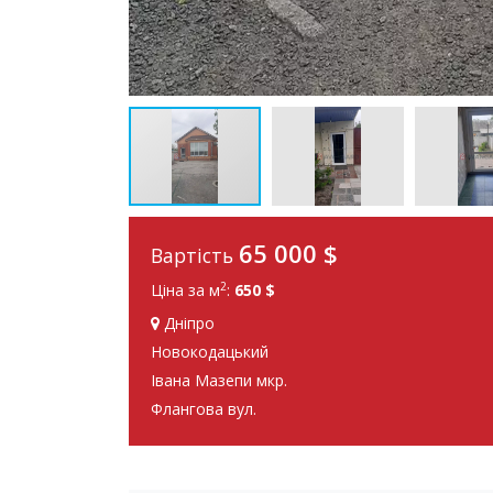
65 000 $
Вартість
2
Ціна за м
:
650 $
Дніпро
Новокодацький
Івана Мазепи мкр.
Флангова вул.