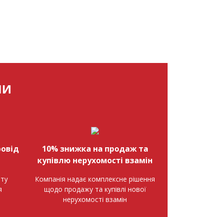
МИ
овід
10% знижка на продаж та
купівлю нерухомості взамін
нту
Компанія надає комплексне рішення
я
щодо продажу та купівлі нової
нерухомості взамін