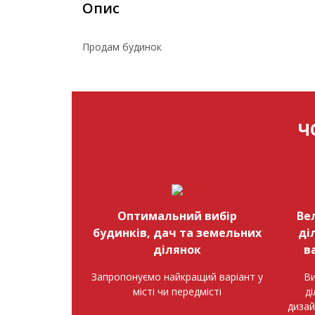
Опис
Продам будинок
Ч
Оптимальний вибір
Ве
будинків, дач та земельних
ді
ділянок
в
Запропонуємо найкращий варіант у
Ви
місті чи передмісті
д
дизай