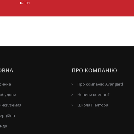
ключ
ОВНА
ПРО КОМПАНІЮ
ринна
Про компанію Avangard
обудови
Новини компанії
инки/земля
Школа Ріелтора
ерційна
нда