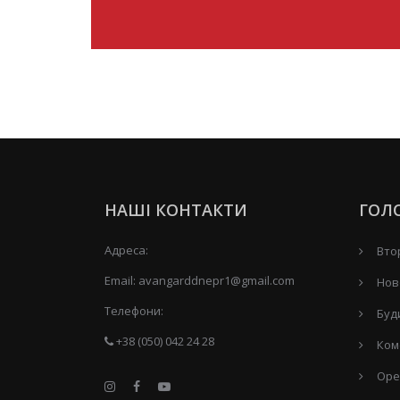
НАШІ КОНТАКТИ
ГОЛ
Адреса:
Вто
Email:
avangarddnepr1@gmail.com
Нов
Телефони:
Буд
+38 (050) 042 24 28
Ком
Оре