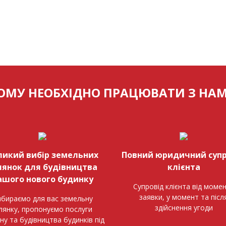
ОМУ НЕОБХІДНО ПРАЦЮВАТИ З НА
ликий вибір земельних
Повний юридичний супр
лянок для будівництва
клієнта
ашого нового будинку
Супровід клієнта від моме
заявки, у момент та післ
бираємо для вас земельну
здійснення угоди
ілянку, пропонуємо послуги
ну та будівництва будинків під