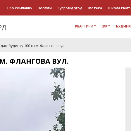
Про компанію
Послуги
Супровід угод
Іпотека
Школа Ріелт
КВАРТИРИ
ЖК
БУДИНК
даж будинку 100 кв.м. Флангова вул.
М. ФЛАНГОВА ВУЛ.