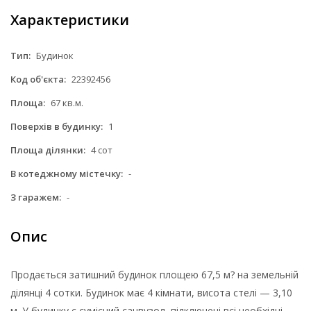
Характеристики
Тип:
Будинок
Код об'єкта:
22392456
Площа:
67 кв.м.
Поверхів в будинку:
1
Площа ділянки:
4 сот
В котеджному містечку:
-
З гаражем:
-
Опис
Продається затишний будинок площею 67,5 м? на земельній
ділянці 4 сотки. Будинок має 4 кімнати, висота стелі — 3,10
м. У будинку є сумісний санвузол, підключені всі необхідні