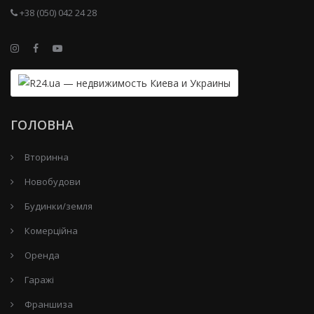
+38 (050) 042 24 28
ГОЛОВНА
Вторинна
Новобудови
Будинки/земля
Комерційна
Оренда
Гаражі
Франшиза