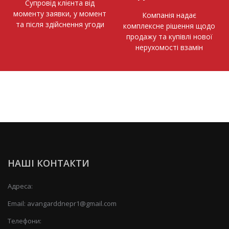
Супровід клієнта від
моменту заявки, у момент
Компанія надає
та після здійснення угоди
комплексне рішення щодо
продажу та купівлі нової
нерухомості взамін
НАШІ КОНТАКТИ
Адреса:
Email:
avangarddnepr1@gmail.com
Телефони: