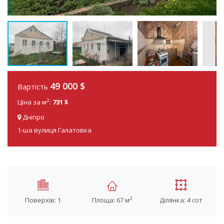
49 000 $
Вартість
2
Ціна за м
:
731 $
Дніпро
1-ша вулиця Галатовка
2
Поверхів: 1
Площа: 67 м
Ділянка: 4 сот