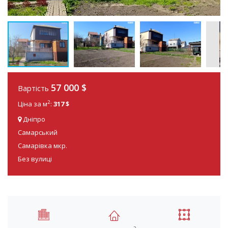
57 000 $
Вартість
2
Ціна за м
:
317 $
Дніпро
Самарський
Самарівка мкр.
Без вулиці