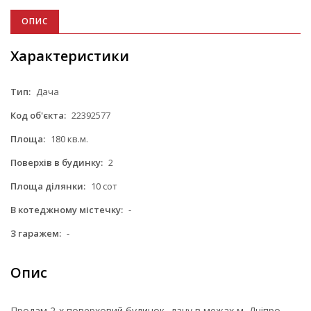
ОПИС
Характеристики
Тип:
Дача
Код об'єкта:
22392577
Площа:
180 кв.м.
Поверхів в будинку:
2
Площа ділянки:
10 сот
В котеджному містечку:
-
З гаражем:
-
Опис
Продам 2-х поверховий будинок -дачу в межах м. Дніпро