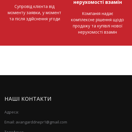
нерухомості взамін
Супровід клієнта від
моменту заявки, у момент
Компанія надає
та після здійснення угоди
комплексне рішення щодо
продажу та купівлі нової
нерухомості взамін
НАШІ КОНТАКТИ
Адреса:
Email:
avangarddnepr1@gmail.com
Телефони: