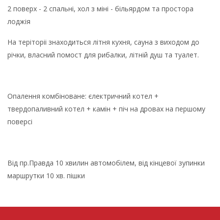
2 поверх - 2 спальні, хол з міні - більярдом та простора
лоджія
На теріторіі знаходиться літня кухня, сауна з виходом до
річки, власний помост для рибалки, літній душ та туалет.
Опалення комбіноване: єлектричний котел +
твердопаливний котел + камін + піч на дровах на першому
поверсі
Від пр.Правда 10 хвилин автомобілем, від кінцевої зупинки
маршрутки 10 хв. пішки