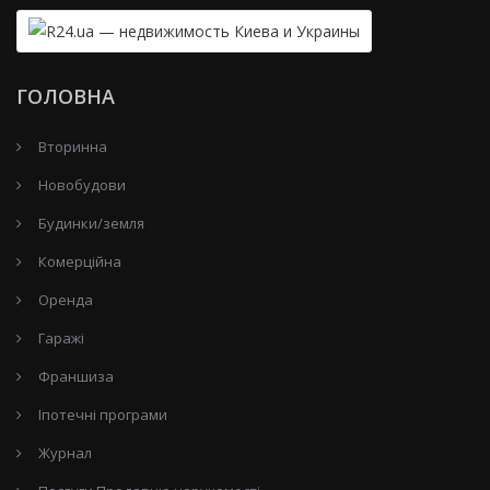
ГОЛОВНА
Вторинна
Новобудови
Будинки/земля
Комерційна
Оренда
Гаражі
Франшиза
Іпотечні програми
Журнал