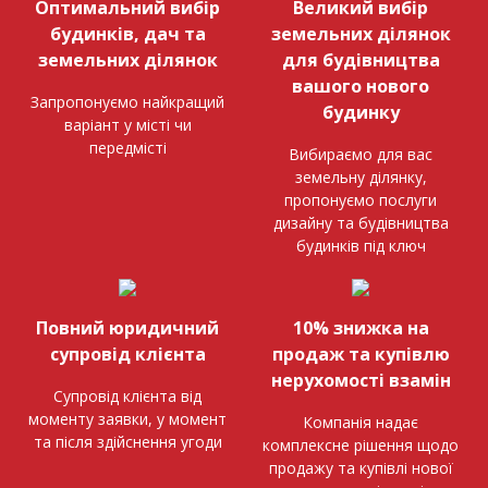
Оптимальний вибір
Великий вибір
будинків, дач та
земельних ділянок
земельних ділянок
для будівництва
вашого нового
Запропонуємо найкращий
будинку
варіант у місті чи
передмісті
Вибираємо для вас
земельну ділянку,
пропонуємо послуги
дизайну та будівництва
будинків під ключ
Повний юридичний
10% знижка на
супровід клієнта
продаж та купівлю
нерухомості взамін
Супровід клієнта від
моменту заявки, у момент
Компанія надає
та після здійснення угоди
комплексне рішення щодо
продажу та купівлі нової