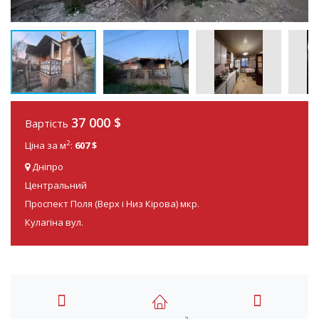
37 000 $
Вартість
2
Ціна за м
:
607 $
Дніпро
Центральний
Проспект Поля (Верх і Низ Кірова) мкр.
Кулагіна вул.