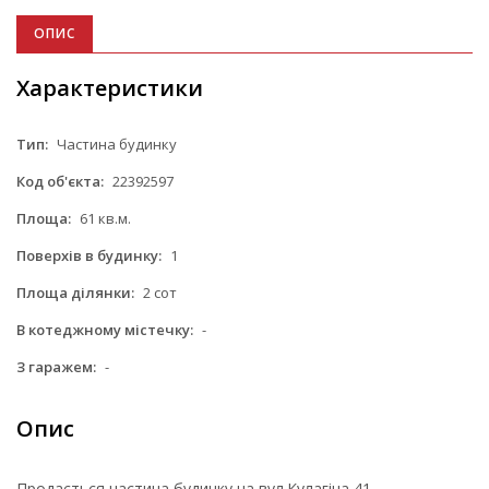
ОПИС
Характеристики
Тип:
Частина будинку
Код об'єкта:
22392597
Площа:
61 кв.м.
Поверхів в будинку:
1
Площа ділянки:
2 сот
В котеджному містечку:
-
З гаражем:
-
Опис
Продається частина будинку на вул.Кулагіна,41