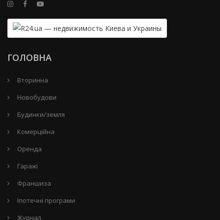
ГОЛОВНА
Вторинна
Новобудови
Будинки/земля
Комерційна
Оренда
Гаражі
Франшиза
Іпотечні програми
Журнал