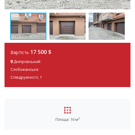
17 500 $
Вартість
Дніпровський
Слобожанське
Співдружності, 1
2
Площа: 16 м