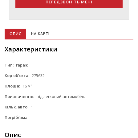
ПЕРЕДЗВОНІТЬ МЕНІ
ОПИС
НА КАРТІ
Характеристики
Тип:
гараж
Код об'єкта:
275632
2
Площа:
16 м
Призначення:
під легковий автомобіль
Кільк. авто:
1
Погріб/яма:
-
Опис