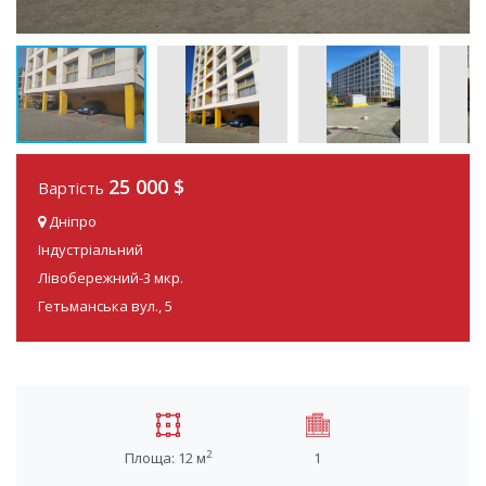
25 000 $
Вартість
Дніпро
Індустріальний
Лівобережний-3 мкр.
Гетьманська вул., 5
2
Площа: 12 м
1