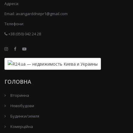
Адреса:
Email:
avangarddnepr1@gmail.com
Телефони:
+38 (050) 042 24 28
ГОЛОВНА
Вторинна
Новобудови
Будинки/земля
Комерційна