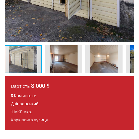
8 000 $
Вартість
Кам'янське
Дніпровський
1-МКР мкр.
Харківська вулиця