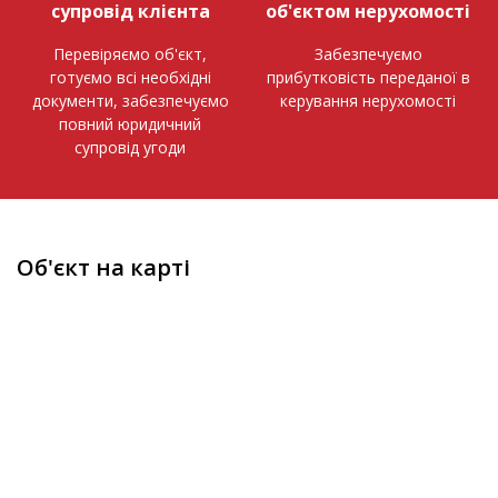
супровід клієнта
об'єктом нерухомості
Перевіряємо об'єкт,
Забезпечуємо
готуємо всі необхідні
прибутковість переданої в
документи, забезпечуємо
керування нерухомості
повний юридичний
супровід угоди
Об'єкт на карті