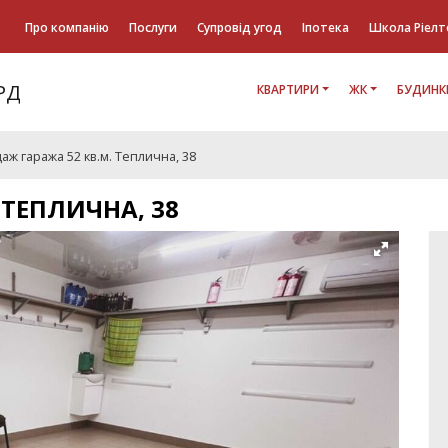
Про компанію
Послуги
Супровід угод
Іпотека
Школа Ріелт
КВАРТИРИ
ЖК
БУДИНК
аж гаража 52 кв.м. Теплична, 38
 ТЕПЛИЧНА, 38