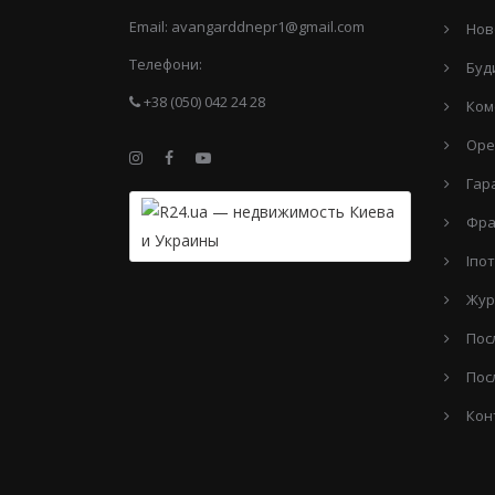
Email:
avangarddnepr1@gmail.com
Нов
Телефони:
Буд
+38 (050) 042 24 28
Ком
Оре
Гар
Фра
Іпо
Жур
Пос
Пос
Кон