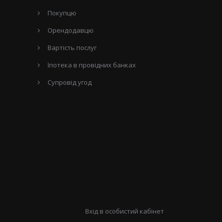
Покупцю
Орендодавцю
Вартість послуг
Іпотека в провідних банках
Супровід угод
Вхід в особистий кабінет