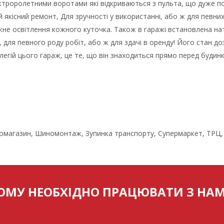
ектроролетними воротами які відкриваються з пульта, що дуже по
 якісний ремонт, Для зручності у використанні, або ж для певни
жне освітлення кожного куточка. Також в гаражі встановлена нат
 для певного роду робіт, або ж для здачі в оренду! Його стан до
ілегій цього гараж, це те, що він знаходиться прямо перед буди
втомагазин, Шиномонтаж, Зупинка транспорту, Супермаркет, ТРЦ,
ОМУ НЕОБХІДНО ПРАЦЮВАТИ З НА