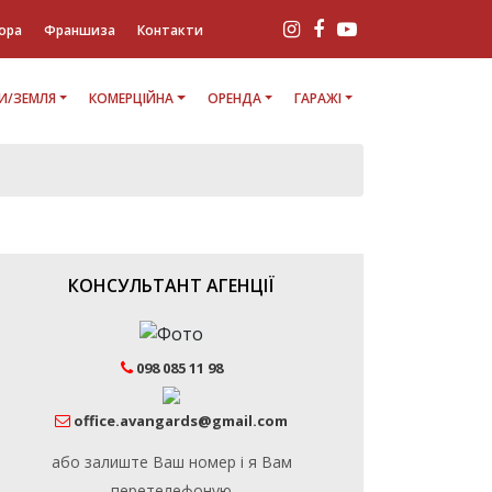
ора
Франшиза
Контакти
И/ЗЕМЛЯ
КОМЕРЦІЙНА
ОРЕНДА
ГАРАЖІ
КОНСУЛЬТАНТ АГЕНЦІЇ
098 085 11 98
office.avangards@gmail.com
або залиште Ваш номер і я Вам
перетелефоную