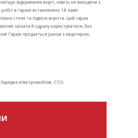
легшує відкривання воріт, навіть не виходячи з
х робіт в гаражі встановлено 18 ламп
яжна стеля та підвісні ворота. Цей гараж
зволяє заїхати й одразу користуватися, без
нком! Гараж продається разом з квартирою,
 Зарядка електромобілів, СТО;
МИ