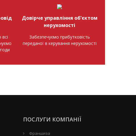
овід
Довірче управління об'єктом
нерухомості
 всі
Забезпечуємо прибутковість
ечуємо
переданої в керування нерухомості
угоди
ПОСЛУГИ КОМПАНІЇ
Франшиза