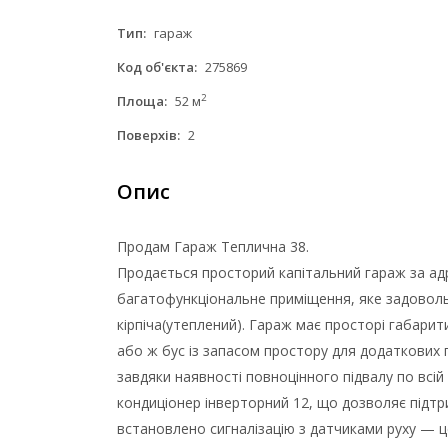
Тип:
гараж
Код об'єкта:
275869
2
Площа:
52 м
Поверхів:
2
Опис
Продам Гараж Теплична 38.
Продається просторий капітальний гараж за адр
багатофункціональне приміщення, яке задовольн
кірпіча(утеплений). Гараж має просторі габари
або ж бус із запасом простору для додаткових
завдяки наявності повноцінного підвалу по всій
кондиціонер інверторний 12, що дозволяє підт
встановлено сигналізацію з датчиками руху — 