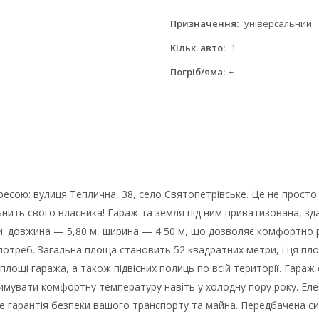
Призначення:
універсальний
Кільк. авто:
1
Погріб/яма:
+
есою: вулиця Теплична, 38, село Святопетрівське. Це не просто 
ить свого власника! Гараж та земля під ним приватизована, здан
ти: довжина — 5,80 м, ширина — 4,50 м, що дозволяє комфортно 
 потреб. Загальна площа становить 52 квадратних метри, і ця 
 площі гаража, а також підвісних полиць по всій території. Гар
римувати комфортну температуру навіть у холодну пору року. 
це гарантія безпеки вашого транспорту та майна. Передбачена с