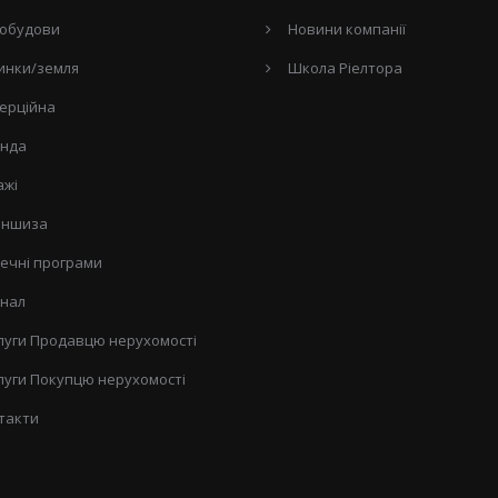
обудови
Новини компанії
инки/земля
Школа Ріелтора
ерційна
нда
ажі
ншиза
течні програми
нал
луги Продавцю нерухомості
луги Покупцю нерухомості
такти