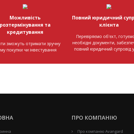
Можливість
Повний юридичний супр
розтермінування та
клієнта
кредитування
Перевіряємо об'єкт, готуємо
необхідні документи, забезп
нти зможуть отримати зручну
повний юридичний супровід 
ему покупки чи інвестування
ОВНА
ПРО КОМПАНІЮ
ринна
Про компанію Avangard