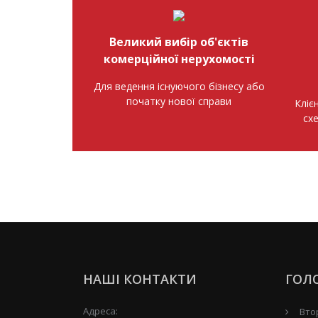
Великий вибір об'єктів
комерційної нерухомості
Для ведення існуючого бізнесу або
початку нової справи
Кліє
сх
НАШІ КОНТАКТИ
ГОЛ
Адреса:
Вто