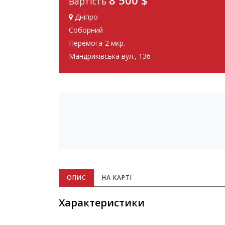
8 500 $
Вартість
Дніпро
Соборний
Перемога-2 мкр.
Мандриківська вул., 136
ОПИС
НА КАРТІ
Характеристики