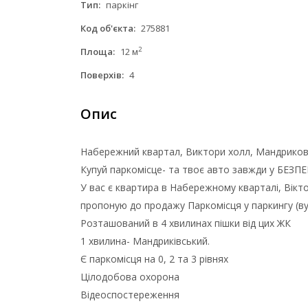
Тип:
паркінг
Код об'єкта:
275881
2
Площа:
12 м
Поверхів:
4
Опис
Набережний квартал, Виктори холл, Мандриков
Купуй паркомісце- та твоє авто завжди у БЕЗПЕ
У вас є квартира в Набережному кварталі, Вікт
пропоную до продажу Паркомісця у паркингу (ву
Розташований в 4 хвилинах пішки від цих ЖК
1 хвилина- Мандриківський.
Є паркомісця на 0, 2 та 3 рівнях
Цілодобова охорона
Відеоспостереження