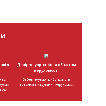
МИ
овід
Довірче управління об'єктом
нерухомості
 всі
Забезпечуємо прибутковість
ечуємо
переданої в керування нерухомості
угоди