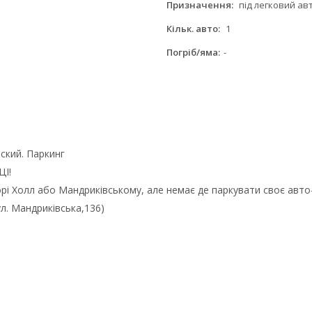
Призначення:
під легковий ав
Кільк. авто:
1
Погріб/яма:
-
ский. Паркинг
ЦІ!
орі Холл або Мандриківському, але немає де паркувати своє авто
л. Мандриківська,136)