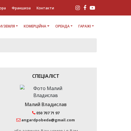
ора
Франшиза
Контакти
И/ЗЕМЛЯ
КОМЕРЦІЙНА
ОРЕНДА
ГАРАЖІ
СПЕЦІАЛІСТ
Малий Владислав
050 707 71 97
angardpobeda@gmail.com
або залиште Ваш номер і я Вам