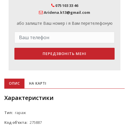
075 103 33 46
Aridena.k13@gmail.com
або залиште Ваш номер і я Вам перетелефоную
ПЕРЕДЗВОНІТЬ МЕНІ
ОПИС
НА КАРТІ
Характеристики
Тип:
гараж
Код об'єкта:
275887