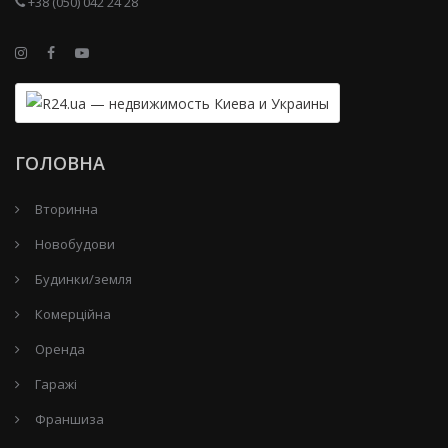
+38 (050) 042 24 28
ГОЛОВНА
Вторинна
Новобудови
Будинки/земля
Комерційна
Оренда
Гаражі
Франшиза