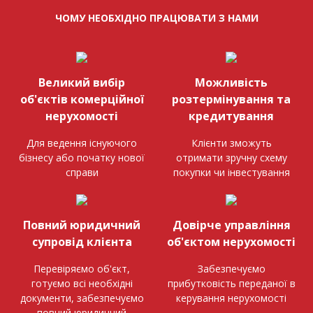
ЧОМУ НЕОБХІДНО ПРАЦЮВАТИ З НАМИ
Великий вибір
Можливість
об'єктів комерційної
розтермінування та
нерухомості
кредитування
Для ведення існуючого
Клієнти зможуть
бізнесу або початку нової
отримати зручну схему
справи
покупки чи інвестування
Повний юридичний
Довірче управління
супровід клієнта
об'єктом нерухомості
Перевіряємо об'єкт,
Забезпечуємо
готуємо всі необхідні
прибутковість переданої в
документи, забезпечуємо
керування нерухомості
повний юридичний