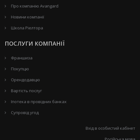
Про компанію Avangard
Новини компанії
Школа Ріелтора
ПОСЛУГИ КОМПАНІЇ
Франшиза
Покупцю
Орендодавцю
Вартість послуг
Іпотека в провідних банках
Супровід угод
Вхід в особистий кабінет
Російська мова