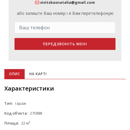
sivitskasnatalia@gmail.com
або залиште Ваш номер і я Вам перетелефоную
ПЕРЕДЗВОНІТЬ МЕНІ
ОПИС
НА КАРТІ
Характеристики
Тип:
гараж
Код об'єкта:
275888
2
Площа:
22 м