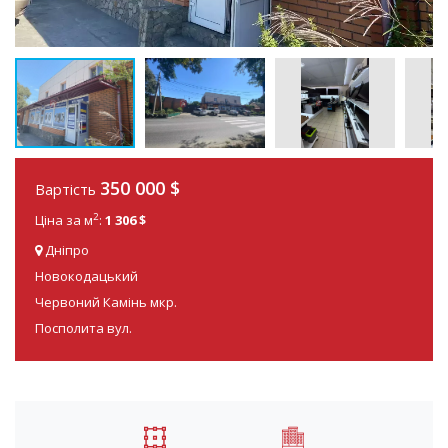
350 000 $
Вартість
2
Ціна за м
:
1 306 $
Дніпро
Новокодацький
Червоний Камінь мкр.
Посполита вул.