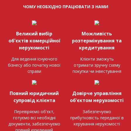
ЧОМУ НЕОБХІДНО ПРАЦЮВАТИ З НАМИ
Великий вибір
Можливість
об'єктів комерційної
розтермінування та
нерухомості
кредитування
Для ведення існуючого
Клієнти зможуть
бізнесу або початку нової
отримати зручну схему
справи
покупки чи інвестування
Повний юридичний
Довірче управління
супровід клієнта
об'єктом нерухомості
Перевіряємо об'єкт,
Забезпечуємо
готуємо всі необхідні
прибутковість переданої в
документи, забезпечуємо
керування нерухомості
повний юридичний