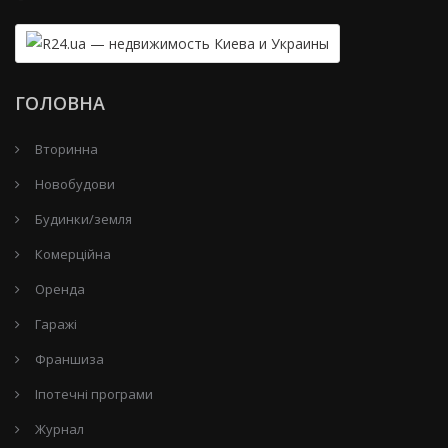
ГОЛОВНА
Вторинна
Новобудови
Будинки/земля
Комерційна
Оренда
Гаражі
Франшиза
Іпотечні програми
Журнал