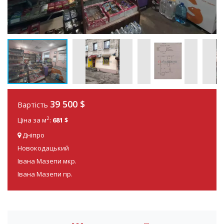
39 500 $
Вартість
2
Ціна за м
:
681 $
Дніпро
Новокодацький
Івана Мазепи мкр.
Івана Мазепи пр.