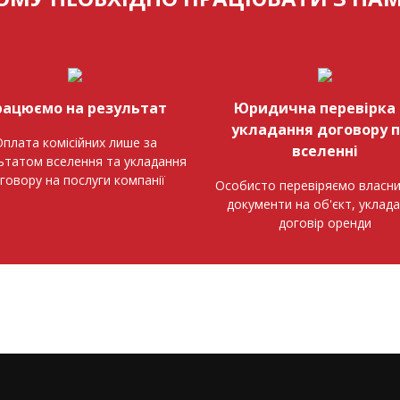
рацюємо на результат
Юридична перевірка 
укладання договору 
плата комісійних лише за
вселенні
ьтатом вселення та укладання
говору на послуги компанії
Особисто перевіряємо власни
документи на об'єкт, уклад
договір оренди