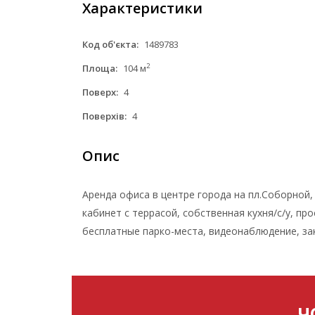
Характеристики
Код об'єкта:
1489783
2
Площа:
104 м
Поверх:
4
Поверхів:
4
Опис
Аренда офиса в центре города на пл.Соборной, 
кабинет с террасой, собственная кухня/с/у, пр
бесплатные парко-места, видеонаблюдение, закр
Ч