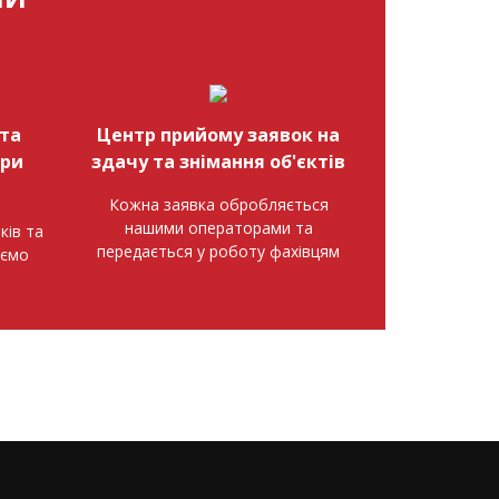
та
Центр прийому заявок на
при
здачу та знімання об'єктів
Кожна заявка обробляється
нашими операторами та
ків та
передається у роботу фахівцям
аємо