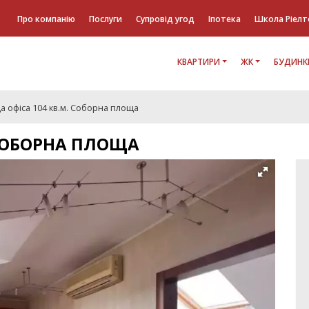
Про компанію
Послуги
Супровід угод
Іпотека
Школа Ріелт
КВАРТИРИ
ЖК
БУДИНК
 офіса 104 кв.м. Соборна площа
 СОБОРНА ПЛОЩА