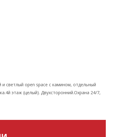
ой и светлый open space с камином, отдельный
ка.4й этаж (целый). Двухсторонний.Охрана 24/7,
МИ