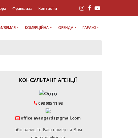
ора
Франшиза
Контакти
И/ЗЕМЛЯ
КОМЕРЦІЙНА
ОРЕНДА
ГАРАЖІ
КОНСУЛЬТАНТ АГЕНЦІЇ
098 085 11 98
office.avangards@gmail.com
або залиште Ваш номер і я Вам
перетелефоную