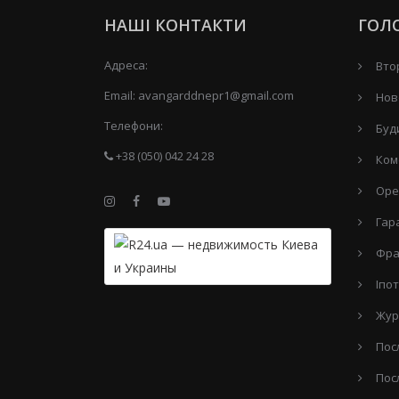
НАШІ КОНТАКТИ
ГОЛ
Адреса:
Вто
Email:
avangarddnepr1@gmail.com
Нов
Телефони:
Буд
+38 (050) 042 24 28
Ком
Оре
Гар
Фра
Іпо
Жур
Пос
Пос