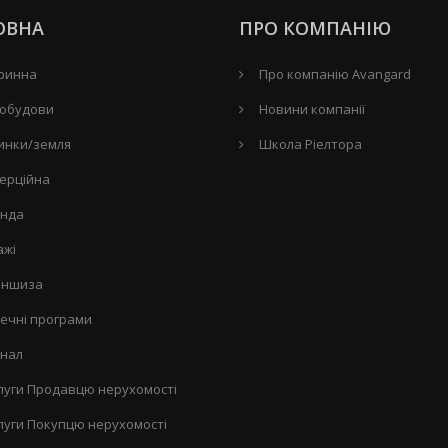
ОВНА
ПРО КОМПАНІЮ
ринна
Про компанію Avangard
обудови
Новини компанії
инки/земля
Школа Ріелтора
ерційна
нда
ажі
ншиза
течні програми
нал
луги Продавцю нерухомості
луги Покупцю нерухомості