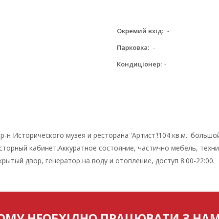
Окремий вхід:
-
Парковка:
-
Кондиціонер:
-
р-н Исторического музея и ресторана 'Артист'!104 кв.м.: больш
осторный кабинет.Аккуратное состояние, частично мебель, техни
ытый двор, генератор на воду и отопление, доступ 8:00-22:00.
ОМУ НЕОБХІДНО ПРАЦЮВАТИ З НА