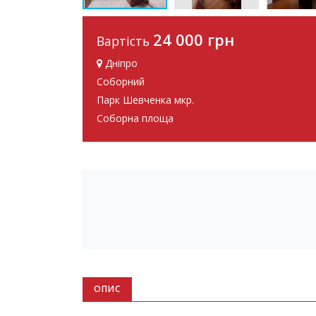
24 000 грн
Вартість
Дніпро
Соборний
Парк Шевченка мкр.
Соборна площа
ОПИС