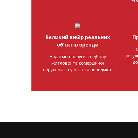
Великий вибір реальних
П
об'єктів оренди
О
резул
Надаємо послуги з підбору
до
житлової та комерційної
нерухомості у місті та передмісті