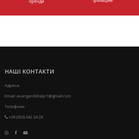
фахівцям
оренди
НАШІ КОНТАКТИ
Адреса:
Email:
avangarddnepr1@gmail.com
Телефони:
+38 (050) 042 24 28