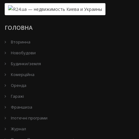
ГОЛОВНА
Вторинна
Новобудови
Будинки/земля
Комерційна
Оренда
Гаражі
Франшиза
Іпотечні програми
Журнал