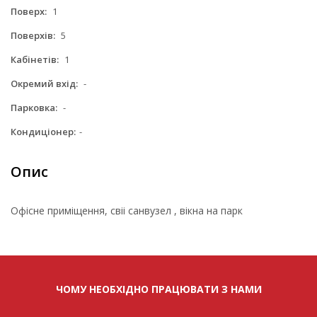
Поверх:
1
Поверхів:
5
Кабінетів:
1
Окремий вхід:
-
Парковка:
-
Кондиціонер:
-
Опис
Офісне приміщення, свіі санвузел , вікна на парк
ЧОМУ НЕОБХІДНО ПРАЦЮВАТИ З НАМИ