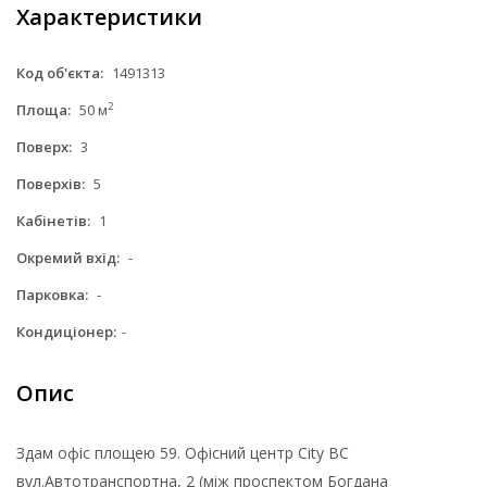
Характеристики
Код об'єкта:
1491313
2
Площа:
50 м
Поверх:
3
Поверхів:
5
Кабінетів:
1
Окремий вхід:
-
Парковка:
-
Кондиціонер:
-
Опис
Здам офіс площею 59. Офісний центр City BC
вул.Автотранспортна, 2 (між проспектом Богдана