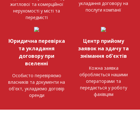
укладання договору на
житлової та комерційної
послуги компанії
нерухомості у місті та
передмісті
Юридична перевірка
Центр прийому
та укладання
заявок на здачу та
договору при
знімання об'єктів
вселенні
Кожна заявка
обробляється нашими
Особисто перевіряємо
операторами та
власників та документи на
передається у роботу
об'єкт, укладаємо договір
фахівцям
оренди