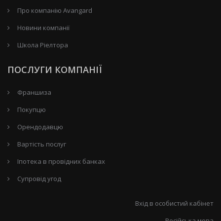
Про компанію Avangard
Новини компанії
Школа Ріелтора
ПОСЛУГИ КОМПАНІЇ
Франшиза
Покупцю
Орендодавцю
Вартість послуг
Іпотека в провідних банках
Супровід угод
Вхід в особистий кабінет
Російська мова