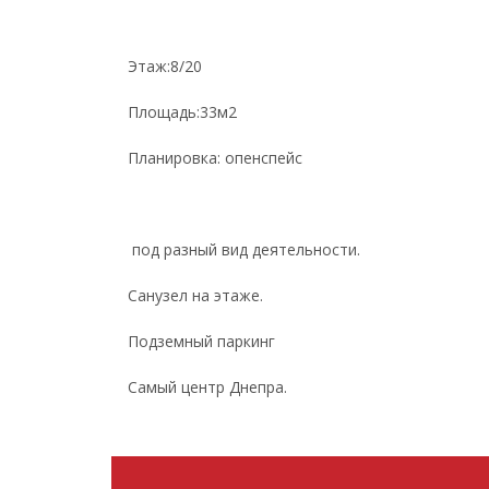
Этаж:8/20
Площадь:33м2
Планировка: опенспейс
под разный вид деятельности.
Санузел на этаже.
Подземный паркинг
Самый центр Днепра.