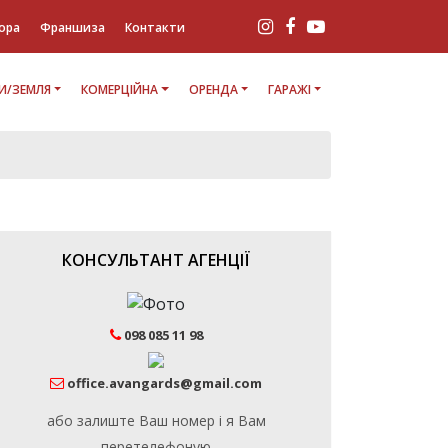
ора
Франшиза
Контакти
И/ЗЕМЛЯ
КОМЕРЦІЙНА
ОРЕНДА
ГАРАЖІ
КОНСУЛЬТАНТ АГЕНЦІЇ
098 085 11 98
office.avangards@gmail.com
або залиште Ваш номер і я Вам
перетелефоную