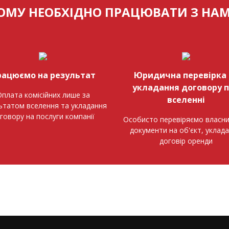
ОМУ НЕОБХІДНО ПРАЦЮВАТИ З НА
рацюємо на результат
Юридична перевірка 
укладання договору 
плата комісійних лише за
вселенні
ьтатом вселення та укладання
говору на послуги компанії
Особисто перевіряємо власни
документи на об'єкт, уклад
договір оренди