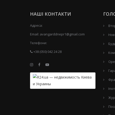
НАШІ КОНТАКТИ
ГОЛ
Адреса:
Вто
Email:
avangarddnepr1@gmail.com
Нов
Телефони:
Буд
+38 (050) 042 24 28
Ком
Оре
Гар
Фра
Іпо
Жур
Пос