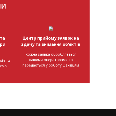
МИ
та
Центр прийому заявок на
при
здачу та знімання об'єктів
Кожна заявка обробляється
нашими операторами та
ків та
передається у роботу фахівцям
аємо