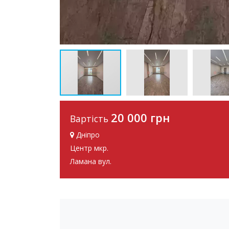
20 000 грн
Вартість
Дніпро
Центр мкр.
Ламана вул.