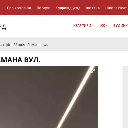
Про компанію
Послуги
Супровід угод
Іпотека
Школа Ріелт
КВАРТИРИ
ЖК
БУДИНК
 офіса 33 кв.м. Ламана вул.
АМАНА ВУЛ.