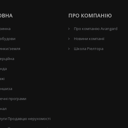
ОВНА
ПРО КОМПАНІЮ
ринна
Про компанію Avangard
обудови
Новини компанії
инки/земля
Школа Ріелтора
ерційна
нда
ажі
ншиза
течні програми
нал
луги Продавцю нерухомості