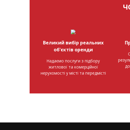
Ч
Великий вибір реальних
П
об'єктів оренди
О
резул
Надаємо послуги з підбору
до
житлової та комерційної
нерухомості у місті та передмісті