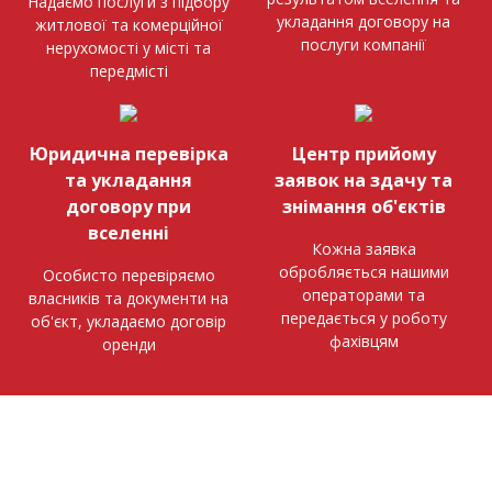
Надаємо послуги з підбору
укладання договору на
житлової та комерційної
послуги компанії
нерухомості у місті та
передмісті
Юридична перевірка
Центр прийому
та укладання
заявок на здачу та
договору при
знімання об'єктів
вселенні
Кожна заявка
обробляється нашими
Особисто перевіряємо
операторами та
власників та документи на
передається у роботу
об'єкт, укладаємо договір
фахівцям
оренди