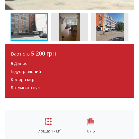
5 200 грн
Вартість
Дніпро
Індустріальний
Косіора мкр.
Батумська вул.
2
Площа: 17 м
6 / 6