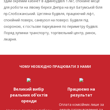
здам окремий кабінет в адмінбудівлі 17м?, спокійне місце
для роботи на лівому березі Дніпра на вул Батумській біля
пр.Слобожанський. Цегляна будівля, працюючий ліфт,
спокійний поверх, санвузол на поверсі. Будівля під
охороною, є гостьове паркування по периметру будівлі.
Поряд зупинки транспорту, торгівельний центр, ринок,
лікарня.
ЧОМУ НЕОБХІДНО ПРАЦЮВАТИ З НАМИ
Великий вибір
Працюємо на
реальних об'єктів
результат
оренди
Оплата комісійних лише за
результатом вселення та