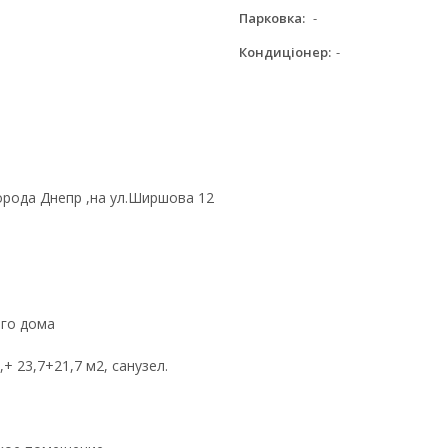
Парковка:
-
Кондиціонер:
-
рода Днепр ,на ул.Ширшова 12
ого дома
+ 23,7+21,7 м2, санузел.