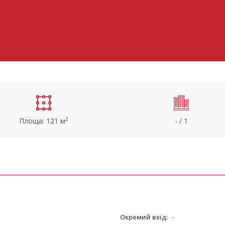
2
Площа: 121 м
- / 1
Окремий вхід:
-