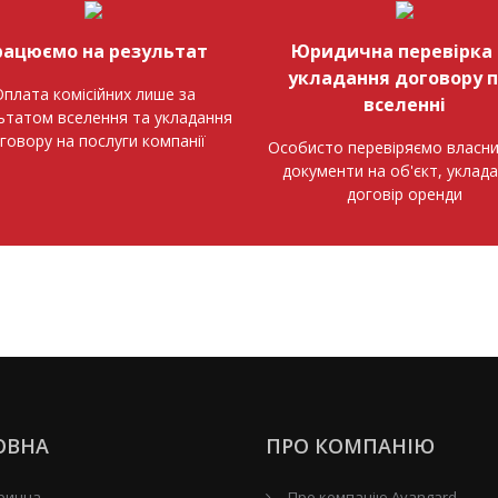
рацюємо на результат
Юридична перевірка 
укладання договору 
плата комісійних лише за
вселенні
ьтатом вселення та укладання
говору на послуги компанії
Особисто перевіряємо власни
документи на об'єкт, уклад
договір оренди
ОВНА
ПРО КОМПАНІЮ
ринна
Про компанію Avangard