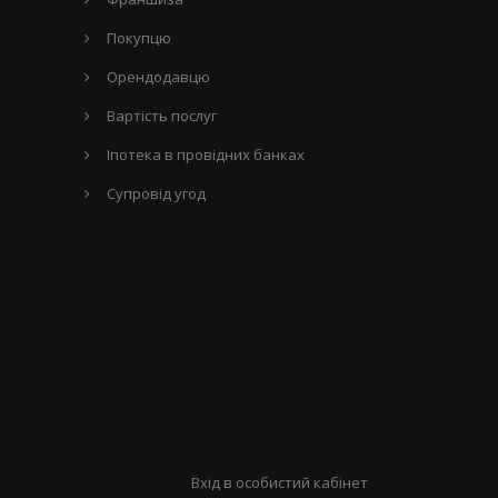
Покупцю
Орендодавцю
Вартість послуг
Іпотека в провідних банках
Супровід угод
Вхід в особистий кабінет