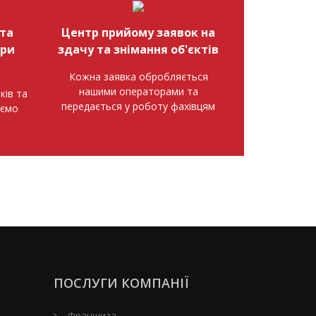
та
Центр прийому заявок на
при
здачу та знімання об'єктів
Кожна заявка обробляється
нашими операторами та
ків та
передається у роботу фахівцям
аємо
ПОСЛУГИ КОМПАНІЇ
Франшиза