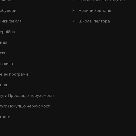
обудови
Новини компанії
инки/земля
Школа Ріелтора
ерційна
нда
ажі
ншиза
течні програми
нал
луги Продавцю нерухомості
луги Покупцю нерухомості
такти