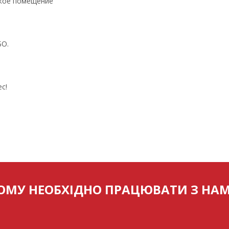
ское помещение
БО.
с!
ОМУ НЕОБХІДНО ПРАЦЮВАТИ З НА