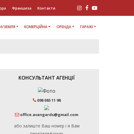
ора
Франшиза
Контакти
И/ЗЕМЛЯ
КОМЕРЦІЙНА
ОРЕНДА
ГАРАЖІ
КОНСУЛЬТАНТ АГЕНЦІЇ
098 085 11 98
office.avangards@gmail.com
або залиште Ваш номер і я Вам
перетелефоную