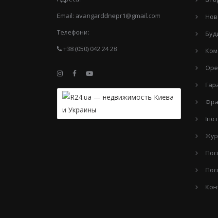
Email:
avangarddnepr1@gmail.com
Нов
Телефони:
Буд
+38 (050) 042 24 28
Ком
Оре
Гар
Фра
Іпо
Жур
Пос
Пос
Кон