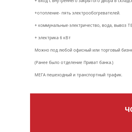
+ вход с внутреннего закрытого двора в склад
+отопление- пять электрообогревателей.
+ коммунальные-электричество, вода, вывоз Т
+ электрика 6 кВт
Можно под любой офисный или торговый бизне
(Ранее было отделение Приват банка.)
МЕГА пешеходный и транспортный трафик.
Ч