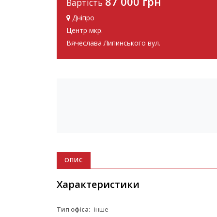
87 000 грн
Вартість
Дніпро
Центр мкр.
Вячеслава Липинського вул.
ОПИС
Характеристики
Тип офіса:
інше