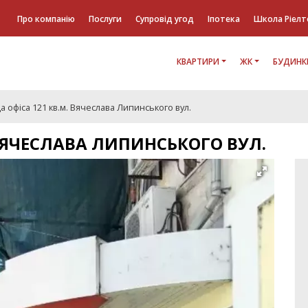
Про компанію
Послуги
Супровід угод
Іпотека
Школа Ріелт
КВАРТИРИ
ЖК
БУДИНК
 офіса 121 кв.м. Вячеслава Липинського вул.
 ВЯЧЕСЛАВА ЛИПИНСЬКОГО ВУЛ.