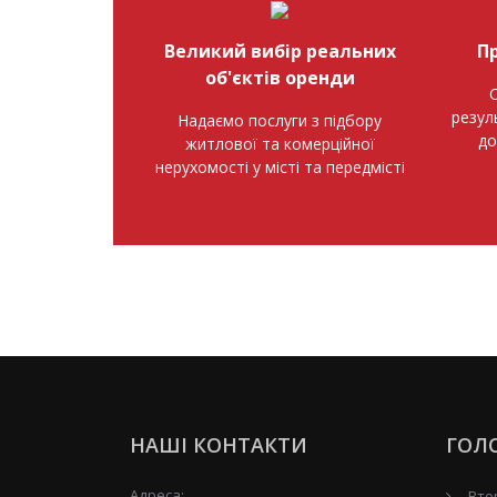
Великий вибір реальних
П
об'єктів оренди
О
резул
Надаємо послуги з підбору
до
житлової та комерційної
нерухомості у місті та передмісті
НАШІ КОНТАКТИ
ГОЛ
Адреса:
Вто