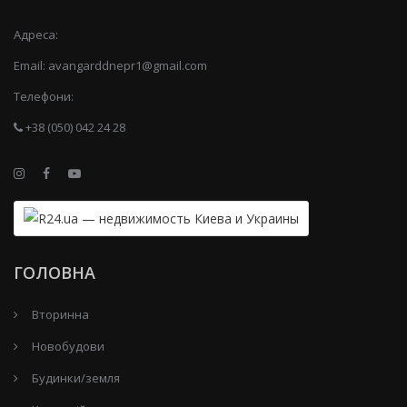
Адреса:
Email:
avangarddnepr1@gmail.com
Телефони:
+38 (050) 042 24 28
ГОЛОВНА
Вторинна
Новобудови
Будинки/земля