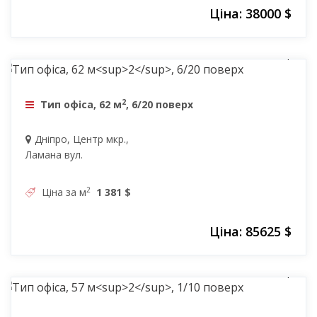
Ціна: 38000 $
85625 $
2
Тип офіса, 62 м
, 6/20 поверх
Дніпро, Центр мкр.,
Ламана вул.
2
Ціна за м
1 381 $
Ціна: 85625 $
85000 $