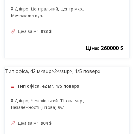
Дніпро, Центральний, Центр мкр.,
Мечникова вул.
2
Ціна за м
973 $
Ціна: 260000 $
38000 $
2
Тип офіса, 42 м
, 1/5 поверх
Дніпро, Чечелівський, Тітова мкр.,
Незалежності (Тітова) вул.
2
Ціна за м
904 $