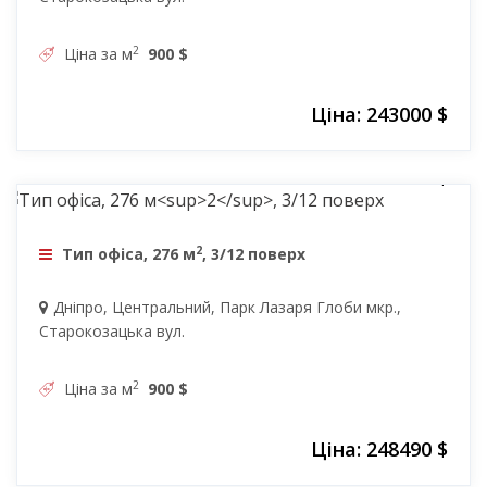
2
Ціна за м
900 $
Ціна: 243000 $
248490 $
2
Тип офіса, 276 м
, 3/12 поверх
Дніпро, Центральний, Парк Лазаря Глоби мкр.,
Старокозацька вул.
2
Ціна за м
900 $
Ціна: 248490 $