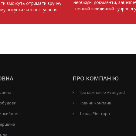
необхідні документи, забезп
нти зможуть отримати зручну
повний юридичний супровід 
ему покупки чи інвестування
ОВНА
ПРО КОМПАНІЮ
ринна
Про компанію Avangard
обудови
Новини компанії
инки/земля
Школа Ріелтора
ерційна
нда