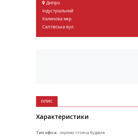
Дніпро
Індустріальний
Калинова мкр.
Салтівська вул.
ОПИС
Характеристики
Тип офіса:
окремо стояча будівля