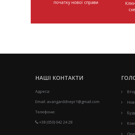
початку нової справи
Кліє
сх
НАШІ КОНТАКТИ
ГОЛ
Адреса:
Вто
Email:
avangarddnepr1@gmail.com
Нов
Телефони:
Буд
+38 (050) 042 24 28
Ком
Оре