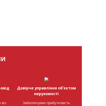
МИ
овід
Довірче управління об'єктом
нерухомості
 всі
Забезпечуємо прибутковість