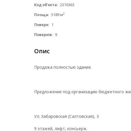
Код об'єкта:
2310363
2
Площа:
5189 м
Поверх:
1
Поверхів:
9
Опис
Продажа полностью здания.
Предложение под организацию бюджетного жилья
Ул. Хабаровская (Салтовская), 3
9 этажей, лифт, консьерж.