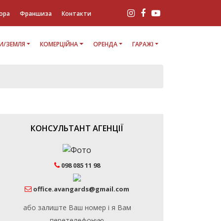
ора
Франшиза
Контакти
И/ЗЕМЛЯ
КОМЕРЦІЙНА
ОРЕНДА
ГАРАЖІ
КОНСУЛЬТАНТ АГЕНЦІЇ
098 085 11 98
office.avangards@gmail.com
або залиште Ваш номер і я Вам
перетелефоную