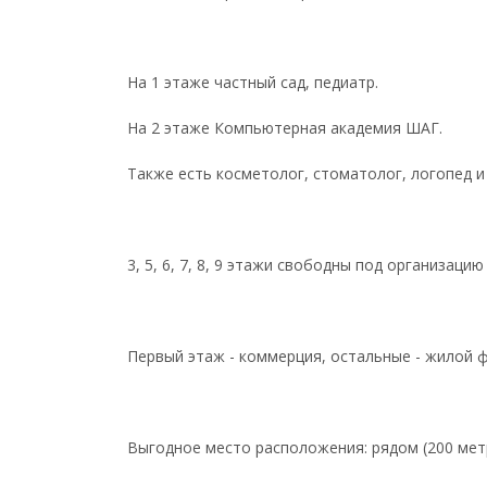
На 1 этаже частный сад, педиатр.
На 2 этаже Компьютерная академия ШАГ.
Также есть косметолог, стоматолог, логопед и
3, 5, 6, 7, 8, 9 этажи свободны под организаци
Первый этаж - коммерция, остальные - жилой ф
Выгодное место расположения: рядом (200 метро