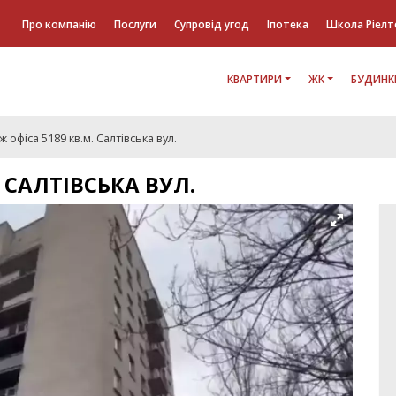
Про компанію
Послуги
Супровід угод
Іпотека
Школа Ріелт
КВАРТИРИ
ЖК
БУДИНК
 офіса 5189 кв.м. Салтівська вул.
 САЛТІВСЬКА ВУЛ.