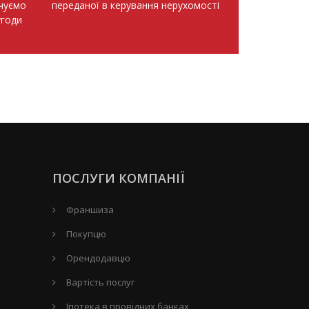
ечуємо
переданої в керування нерухомості
угоди
ПОСЛУГИ КОМПАНІЇ
Франшиза
Покупцю
Орендодавцю
Вартість послуг
Іпотека в провідних банках