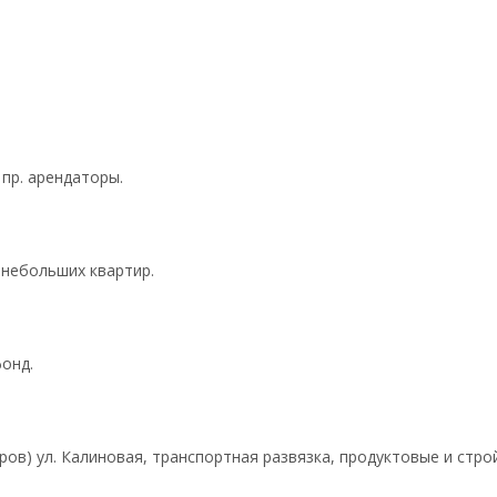
 пр. арендаторы.
ю небольших квартир.
онд.
в) ул. Калиновая, транспортная развязка, продуктовые и строй 