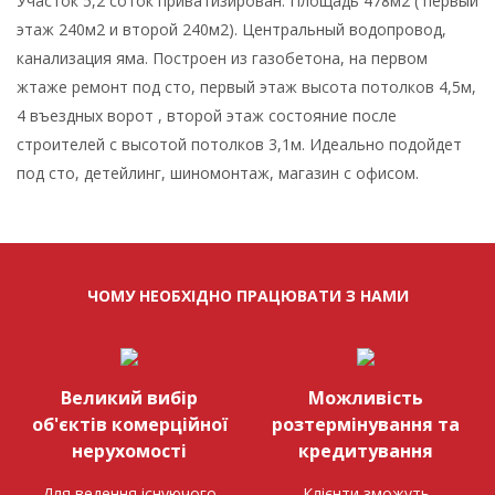
Участок 5,2 соток приватизирован. Площадь 478м2 ( первый
этаж 240м2 и второй 240м2). Центральный водопровод,
канализация яма. Построен из газобетона, на первом
жтаже ремонт под сто, первый этаж высота потолков 4,5м,
4 въездных ворот , второй этаж состояние после
строителей с высотой потолков 3,1м. Идеально подойдет
под сто, детейлинг, шиномонтаж, магазин с офисом.
ЧОМУ НЕОБХІДНО ПРАЦЮВАТИ З НАМИ
Великий вибір
Можливість
об'єктів комерційної
розтермінування та
нерухомості
кредитування
Для ведення існуючого
Клієнти зможуть