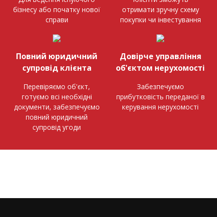
бізнесу або початку нової
отримати зручну схему
справи
покупки чи інвестування
Повний юридичний
Довірче управління
супровід клієнта
об'єктом нерухомості
Перевіряємо об'єкт,
Забезпечуємо
готуємо всі необхідні
прибутковість переданої в
документи, забезпечуємо
керування нерухомості
повний юридичний
супровід угоди