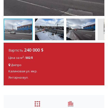
240 000 $
Вартість
2
Ціна за м
:
502 $
Дніпро
Калиновая ул. мкр.
Янтарна вул.