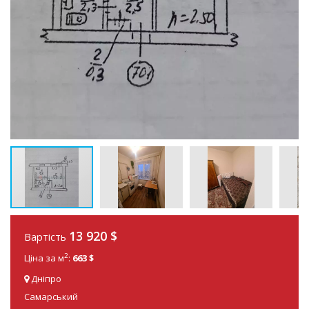
13 920
$
Вартість
2
Ціна за м
:
663 $
Дніпро
Самарський