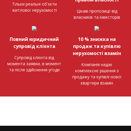
Тільки реальні об'єкти
житлової нерухомості
Цікаві пропозиції від
власників та інвесторів
Повний юридичний
10 % знижка на
супровід клієнта
продаж та купівлю
нерухомості взамін
Супровід клієнта від
момента заявки, в момент
Компанія надає
та після здійснення угоди
комплексне рішення з
продажу та купівлі нової
квартири взамін