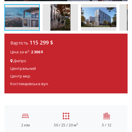
115 299
$
Вартість
2
Ціна за м
:
2 306 $
Дніпро
Центральний
Центр мкр.
Костомарівська вул.
2
2 кім
50 / 25 / 20 м
5 / 12