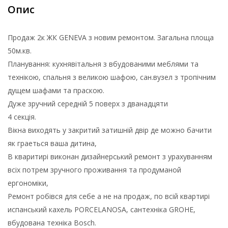
Опис
Продаж 2к ЖК GENEVA з новим ремонтом. Загальна площа
50м.кв.
Планування: кухнявітальня з вбудованими меблями та
технікою, спальня з великою шафою, сан.вузел з тропічним
дущем шафами та праскою.
Дуже зручний середній 5 поверх з дванадцяти
4 секція.
Вікна виходять у закритий затишній двір де можно бачити
як граеться ваша дитина,
В кваритирі виконан дизайнерський ремонт з урахуванням
всіх потрем зручного проживання та продуманой
ергономіки,
Ремонт робівся для себе а не на продаж, по всій квартирі
испанський кахель PORCELANOSA, сантехніка GROHE,
вбудована техніка Bosch.