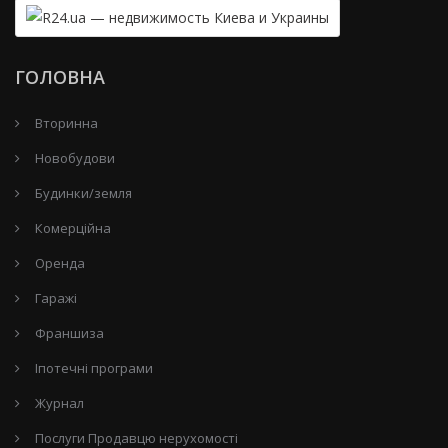
ГОЛОВНА
Вторинна
Новобудови
Будинки/земля
Комерційна
Оренда
Гаражі
Франшиза
Іпотечні програми
Журнал
Послуги Продавцю нерухомості