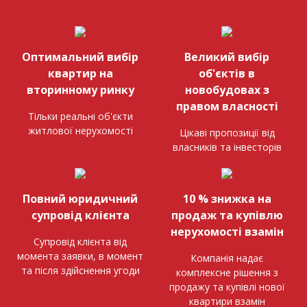
Оптимальний вибір
Великий вибір
квартир на
об'єктів в
вторинному ринку
новобудовах з
правом власності
Тільки реальні об'єкти
житлової нерухомості
Цікаві пропозиції від
власників та інвесторів
Повний юридичний
10 % знижка на
супровід клієнта
продаж та купівлю
нерухомості взамін
Супровід клієнта від
момента заявки, в момент
Компанія надає
та після здійснення угоди
комплексне рішення з
продажу та купівлі нової
квартири взамін