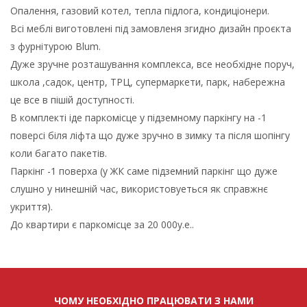
Опалення, газовий котел, тепла підлога, кондиціонери.
Всі меблі виготовлені під замовленя згидно дизайн проєкта
з фурнітурою Blum.
Дуже зручне розташування комплекса, все необхідне поруч,
школа ,садок, центр, ТРЦ, супермаркети, парк, набережна
це все в пішій доступності.
В комплекті іде паркомісце у підземному паркінгу на -1
поверсі біля ліфта що дуже зручно в зимку та після шопінгу
коли багато пакетів.
Паркінг -1 поверха (у ЖК саме підземний паркінг що дуже
слушно у нинешній час, використовуеться як справжнє
укриття).
До квартири є паркомісце за 20 000у.е..
ЧОМУ НЕОБХІДНО ПРАЦЮВАТИ З НАМИ