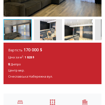
170 000
$
Вартість
2
Ціна за м
:
1 828 $
Дніпро
Центр мкр.
Січеславська Набережна вул.