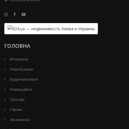
ГОЛОВНА
Вторинна
Новобудови
Будинки/земля
Комерційна
Оренда
Гаражі
Франшиза