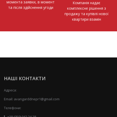
момента заявки, в момент
Компанія надає
та після здійснення угоди
комплексне рішення з
продажу та купівлі нової
квартири взамін
НАШІ КОНТАКТИ
Адреса:
Email:
avangarddnepr1@gmail.com
Телефони:
+38 (050) 042 24 28