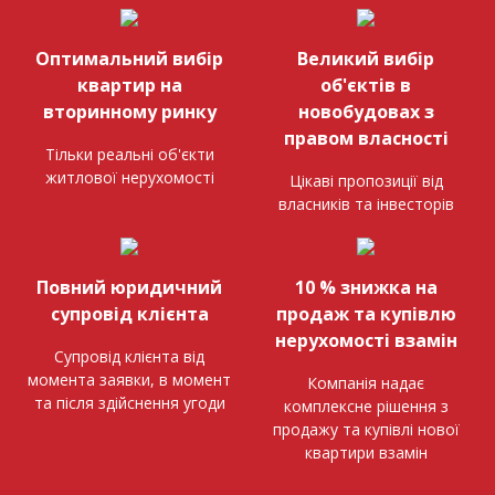
Оптимальний вибір
Великий вибір
квартир на
об'єктів в
вторинному ринку
новобудовах з
правом власності
Тільки реальні об'єкти
житлової нерухомості
Цікаві пропозиції від
власників та інвесторів
Повний юридичний
10 % знижка на
супровід клієнта
продаж та купівлю
нерухомості взамін
Супровід клієнта від
момента заявки, в момент
Компанія надає
та після здійснення угоди
комплексне рішення з
продажу та купівлі нової
квартири взамін