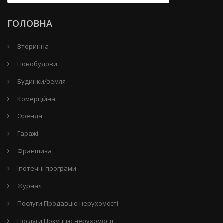
ГОЛОВНА
Вторинна
Новобудови
Будинки/земля
Комерційна
Оренда
Гаражі
Франшиза
Іпотечні програми
Журнал
Послуги Продавцю нерухомості
Послуги Покупцю нерухомості