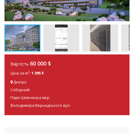
60 000
$
Вартість
2
Ціна за м
:
1 395 $
Дніпро
Соборний
Парк Шевченка мкр.
Володимира Вернадського вул.