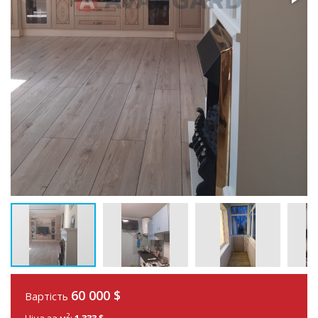
60 000
$
Вартість
2
Ціна за м
:
1 333 $