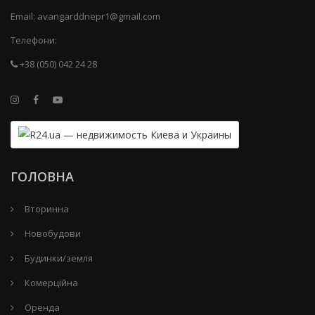
Email:
avangarddnepr1@gmail.com
Телефони:
+38 (050) 042 24 28
ГОЛОВНА
Вторинна
Новобудови
Будинки/земля
Комерційна
Оренда