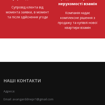
нерухомості взамін
Супровід клієнта від
момента заявки, в момент
Компанія надає
та після здійснення угоди
комплексне рішення з
продажу та купівлі нової
квартири взамін
НАШІ КОНТАКТИ
Адреса:
Email:
avangarddnepr1@gmail.com