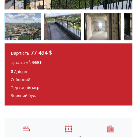
77 494
$
Вартість
2
Ціна за м
:
969 $
Дніпро
Соборний
Підстанція мкр.
Зоряний бул.