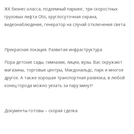
ЖК бизнес-класса, подземный паркинг, три скоростных
грузовых лифта Otis, круглосуточная охрана,
видеонаблюдение, генератор на случай отключения света.
Прекрасная локация. Развитая инфраструктура.
Пора детские сады, гимназии, лицеи, вузы. Вас окружают
магазины, торговые центры, Макдональдс, парк и многое
другое. А также хорошая транспортная развязка, в любой
конец города можно уехать за пару минут!
Документы готовы – скорая сделка.