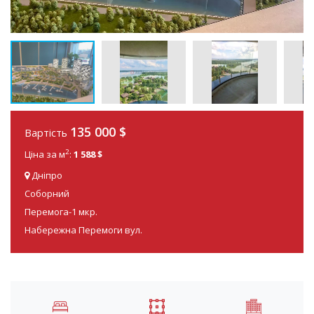
135 000
$
Вартість
2
Ціна за м
:
1 588 $
Дніпро
Соборний
Перемога-1 мкр.
Набережна Перемоги вул.