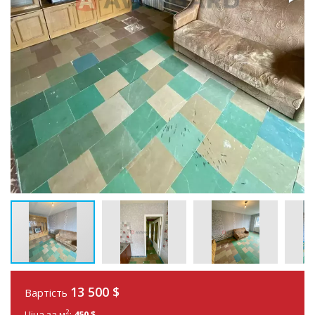
13 500
$
Вартість
2
Ціна за м
:
450 $