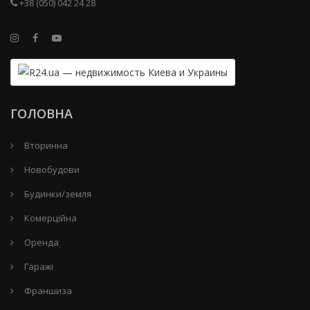
+38 (050) 042 24 28
ГОЛОВНА
Вторинна
Новобудови
Будинки/земля
Комерційна
Оренда
Гаражі
Франшиза