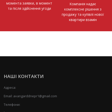
момента заявки, в момент
Компанія надає
та після здійснення угоди
комплексне рішення з
продажу та купівлі нової
квартири взамін
НАШІ КОНТАКТИ
Адреса:
Email:
avangarddnepr1@gmail.com
Телефони: