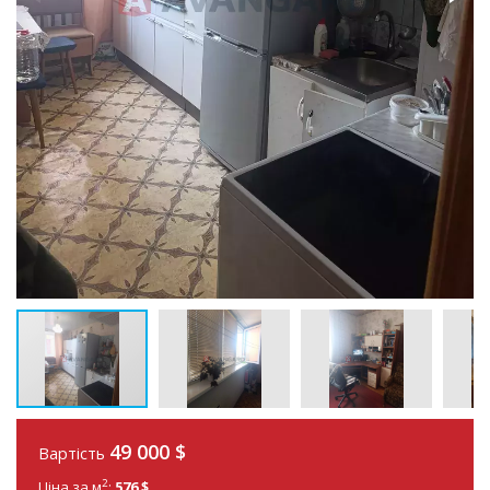
49 000
$
Вартість
2
Ціна за м
:
576 $