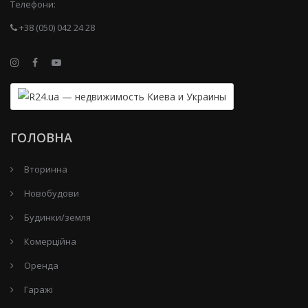
Телефони:
+38 (050) 042 24 28
ГОЛОВНА
Вторинна
Новобудови
Будинки/земля
Комерційна
Оренда
Гаражі