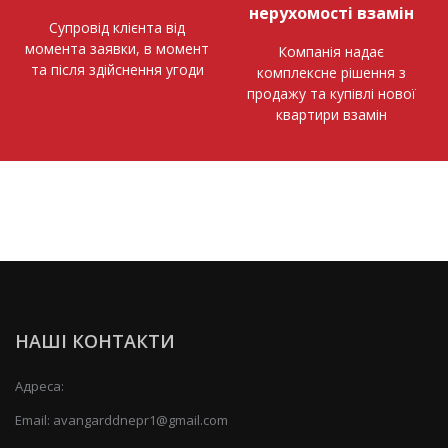
нерухомості взамін
Супровід клієнта від
момента заявки, в момент
Компанія надає
та після здійснення угоди
комплексне рішення з
продажу та купівлі нової
квартири взамін
НАШІ КОНТАКТИ
Адреса:
Email:
avangarddnepr1@gmail.com