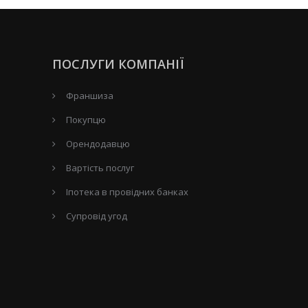
ПОСЛУГИ КОМПАНІЇ
Франшиза
Покупцю
Орендодавцю
Вартість послуг
Іпотека в провідних банках
Супровід угод