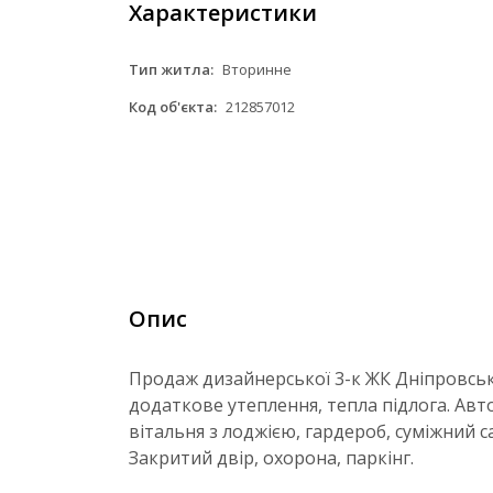
Характеристики
Тип житла:
Вторинне
Код об'єкта:
212857012
Опис
Продаж дизайнерської 3-к ЖК Дніпровськ
додаткове утеплення, тепла підлога. Авто
вітальня з лоджією, гардероб, суміжний са
Закритий двір, охорона, паркінг.