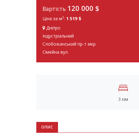
120 000
$
Вартість
2
Ціна за м
:
1 519 $
Дніпро
Індустріальний
Слобожанський пр-т мкр.
Сімейна вул.
3 кім
ОПИС