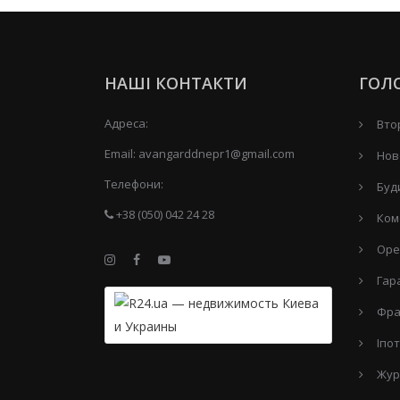
НАШІ КОНТАКТИ
ГОЛ
Адреса:
Вто
Email:
avangarddnepr1@gmail.com
Нов
Телефони:
Буд
+38 (050) 042 24 28
Ком
Оре
Гар
Фра
Іпо
Жур