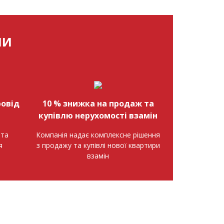
МИ
овід
10 % знижка на продаж та
купівлю нерухомості взамін
нта
Компанія надає комплексне рішення
я
з продажу та купівлі нової квартири
взамін