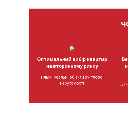
Ч
Оптимальний вибір квартир
Ве
на вторинному ринку
н
Тільки реальні об'єкти житлової
нерухомості
Ціка