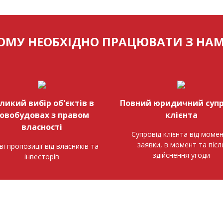
ОМУ НЕОБХІДНО ПРАЦЮВАТИ З НА
ликий вибір об'єктів в
Повний юридичний супр
овобудовах з правом
клієнта
власності
Супровід клієнта від моме
заявки, в момент та післ
ві пропозиції від власників та
здійснення угоди
інвесторів