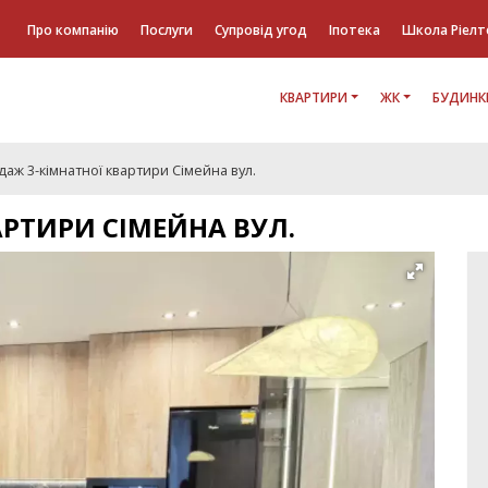
Про компанію
Послуги
Супровід угод
Іпотека
Школа Ріелт
КВАРТИРИ
ЖК
БУДИНК
аж 3-кімнатної квартири Сімейна вул.
АРТИРИ СІМЕЙНА ВУЛ.