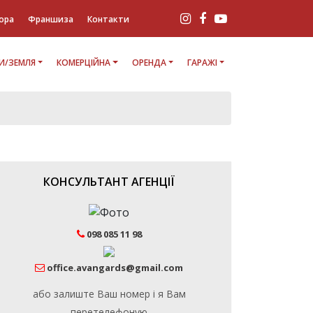
ора
Франшиза
Контакти
И/ЗЕМЛЯ
КОМЕРЦІЙНА
ОРЕНДА
ГАРАЖІ
КОНСУЛЬТАНТ АГЕНЦІЇ
098 085 11 98
office.avangards@gmail.com
або залиште Ваш номер і я Вам
перетелефоную