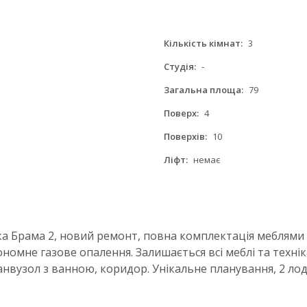
Кількість кімнат:
3
Студія:
-
Загальна площа:
79
Поверх:
4
Поверхів:
10
Ліфт:
немає
а Брама 2, новий ремонт, повна комплектація меблями т
номне газове опалення. Залишається всі меблі та техніка
нвузол з ванною, коридор. Унікальне планування, 2 лоджі