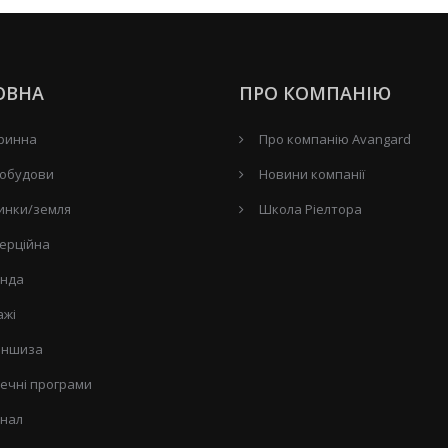
ОВНА
ПРО КОМПАНІЮ
ринна
Про компанію Avangard
обудови
Новини компанії
инки/земля
Школа Ріелтора
ерційна
нда
ажі
ншиза
течні програми
нал