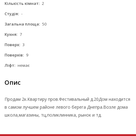
Кількість кімнат:
2
Студія:
-
Загальна площа:
50
Кухня:
7
Поверх:
3
Поверхів:
9
Ліфт:
немає
Опис
Продам 2к.Квартиру пров.Фестивальный д.20Дом находится
в самом лучшем районе левого берега Днепра.Возле дома
школа,магазины, тц,поликлинника, рынок и тд.