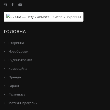
ГОЛОВНА
Вторинна
Новобудови
Будинки/земля
Комерційна
Оренда
Гаражі
Франшиза
Іпотечні програми