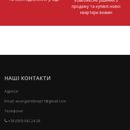
комплексне рішення з
продажу та купівлі нової
квартири взамін
НАШІ КОНТАКТИ
Адреса:
Email:
avangarddnepr1@gmail.com
Телефони:
+38 (050) 042 24 28