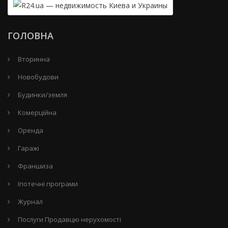
ГОЛОВНА
Вторинна
Новобудови
Будинки/земля
Комерційна
Оренда
Гаражі
Франшиза
Іпотечні програми
Журнал
Послуги Продавцю нерухомості