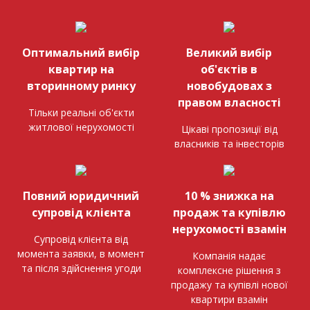
Оптимальний вибір
Великий вибір
квартир на
об'єктів в
вторинному ринку
новобудовах з
правом власності
Тільки реальні об'єкти
житлової нерухомості
Цікаві пропозиції від
власників та інвесторів
Повний юридичний
10 % знижка на
супровід клієнта
продаж та купівлю
нерухомості взамін
Супровід клієнта від
момента заявки, в момент
Компанія надає
та після здійснення угоди
комплексне рішення з
продажу та купівлі нової
квартири взамін