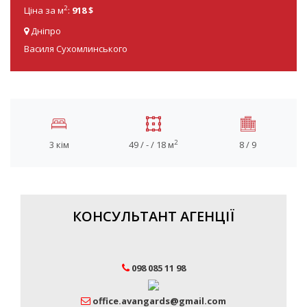
2
Ціна за м
:
918 $
Дніпро
Василя Сухомлинського
2
3 кім
49 / - / 18 м
8 / 9
КОНСУЛЬТАНТ АГЕНЦІЇ
098 085 11 98
office.avangards@gmail.com