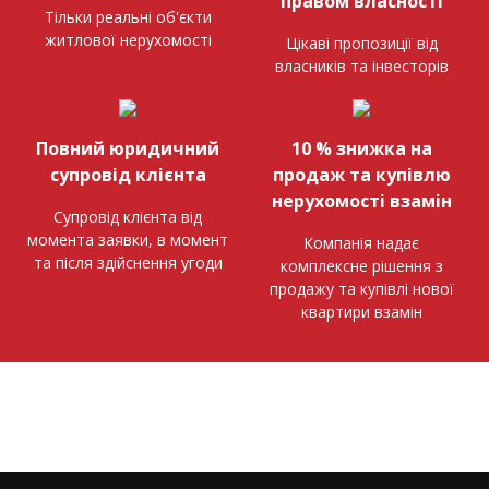
правом власності
Тільки реальні об'єкти
житлової нерухомості
Цікаві пропозиції від
власників та інвесторів
Повний юридичний
10 % знижка на
супровід клієнта
продаж та купівлю
нерухомості взамін
Супровід клієнта від
момента заявки, в момент
Компанія надає
та після здійснення угоди
комплексне рішення з
продажу та купівлі нової
квартири взамін