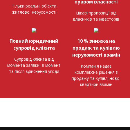
правом власності
Тільки реальні об'єкти
житлової нерухомості
Цікаві пропозиції від
власників та інвесторів
Повний юридичний
10 % знижка на
супровід клієнта
продаж та купівлю
нерухомості взамін
Супровід клієнта від
момента заявки, в момент
Компанія надає
та після здійснення угоди
комплексне рішення з
продажу та купівлі нової
квартири взамін