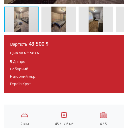
43 500
$
Вартість
2
Ціна за м
:
967 $
Дніпро
Соборний
Нагорний мкр.
Героїв Крут
2
2 кім
45 / - / 6 м
4 / 5