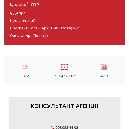
2
Ціна за м
:
775 $
Дніпро
Центральний
Проспект Поля (Верх і Низ Кірова) мкр.
Олександра Поля пр.
2
3 кім
71 / 42 / 7 м
4 / 9
КОНСУЛЬТАНТ АГЕНЦІЇ
098 085 11 98