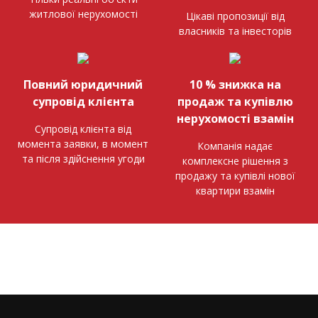
житлової нерухомості
Цікаві пропозиції від
власників та інвесторів
Повний юридичний
10 % знижка на
супровід клієнта
продаж та купівлю
нерухомості взамін
Супровід клієнта від
момента заявки, в момент
Компанія надає
та після здійснення угоди
комплексне рішення з
продажу та купівлі нової
квартири взамін