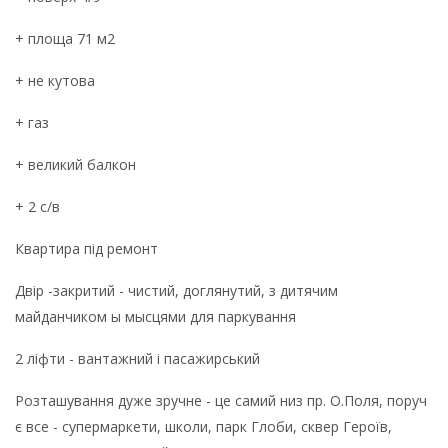
+ площа 71 м2
+ не кутова
+ газ
+ великий балкон
+ 2 с/в
Квартира під ремонт
Двір -закритий - чистий, доглянутий, з дитячим
майданчиком ы мысцями для паркування
2 ліфти - вантажний і пасажирський
Розташування дуже зручне - це самий низ пр. О.Поля, поруч
є все - супермаркети, школи, парк Глоби, сквер Героїв,